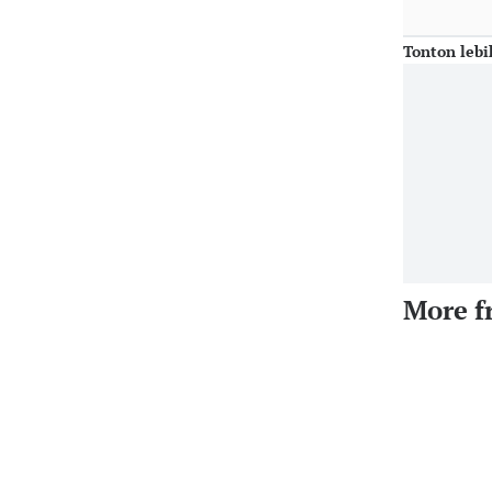
Tonton lebi
More f