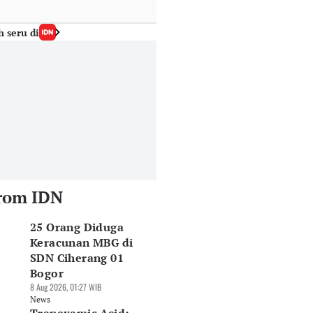
h seru di
rom IDN
25 Orang Diduga
Keracunan MBG di
SDN Ciherang 01
Bogor
8 Aug 2026, 01:27 WIB
News