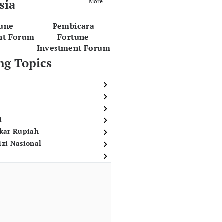
sia
More
tune
Pembicara
nt Forum
Fortune
Investment Forum
ng Topics
i
ukar Rupiah
izi Nasional