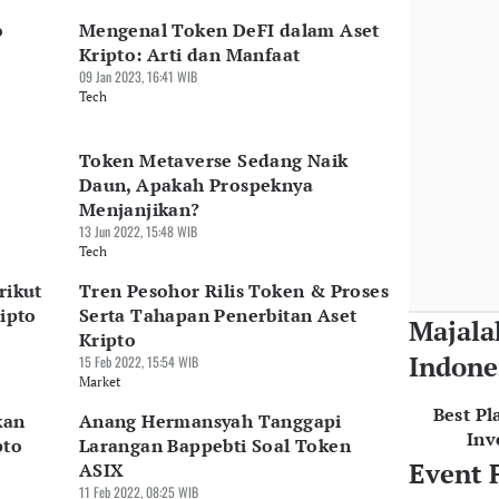
o
Mengenal Token DeFI dalam Aset
Kripto: Arti dan Manfaat
09 Jan 2023, 16:41 WIB
Tech
Token Metaverse Sedang Naik
Daun, Apakah Prospeknya
Menjanjikan?
13 Jun 2022, 15:48 WIB
Tech
rikut
Tren Pesohor Rilis Token & Proses
ripto
Serta Tahapan Penerbitan Aset
Majala
Kripto
Indone
15 Feb 2022, 15:54 WIB
Market
Best Pl
kan
Anang Hermansyah Tanggapi
Inv
pto
Larangan Bappebti Soal Token
Event 
ASIX
11 Feb 2022, 08:25 WIB