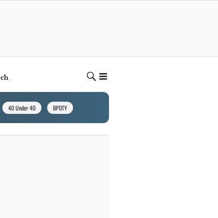
ech
40 Under 40
BPOTY