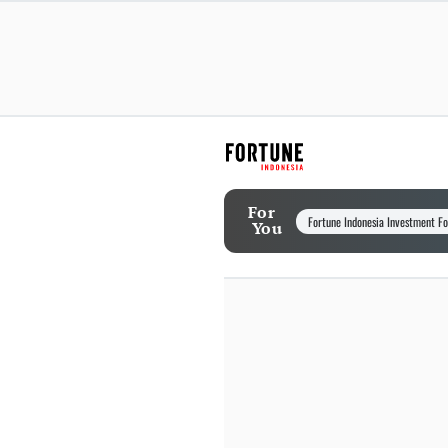
For
Fortune Indonesia Investment F
You