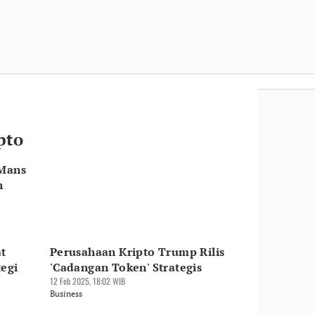
pto
 Mans
n
at
Perusahaan Kripto Trump Rilis
tegi
'Cadangan Token' Strategis
12 Feb 2025, 18:02 WIB
Business