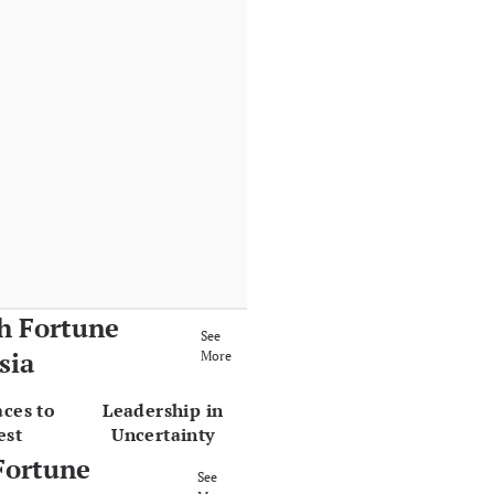
h Fortune
See
sia
More
aces to
Leadership in
est
Uncertainty
Fortune
See