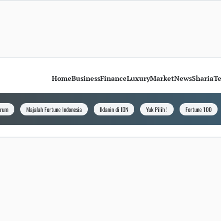
Home
Business
Finance
Luxury
Market
News
Sharia
T
orum
Majalah Fortune Indonesia
Iklanin di IDN
Yuk Pilih !
Fortune 100