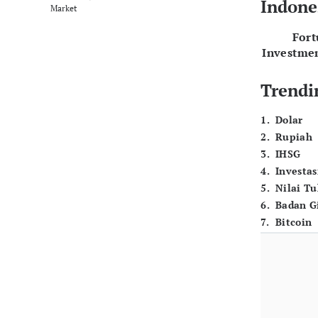
Indone
Market
For
Investme
Trendi
1
.
Dolar
2
.
Rupiah
3
.
IHSG
4
.
Investas
5
.
Nilai T
6
.
Badan G
7
.
Bitcoin