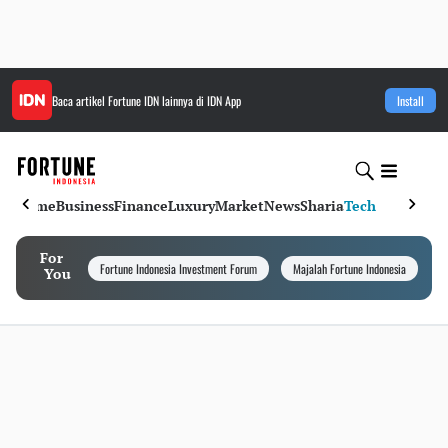
Baca artikel
Fortune IDN
lainnya di IDN App
Install
Home
Business
Finance
Luxury
Market
News
Sharia
Tech
For
Fortune Indonesia Investment Forum
Majalah Fortune Indonesia
I
You