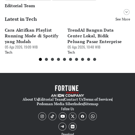
Editorial Team
Latest in Tech
Editor
See More
Bonardo Maulana
Cara Aktifkan Playlist
TrendAI Bangun Data
Sc
Editor
Running Mode di Spotify
Center Lokal, Bidik
In
Luky Maulana Firmansyah
yang Mudah
Peluang Pasar Enterprise
Em
05 Agu 2026, 19:09 WIB
05 Agu 2026, 10:48 WIB
03 
Tech
Tech
Te
About Us
Editorial Team
Contact Us
Terms of Services
Pedoman Media Siber
Index
Sitemap
Follow Us
Download