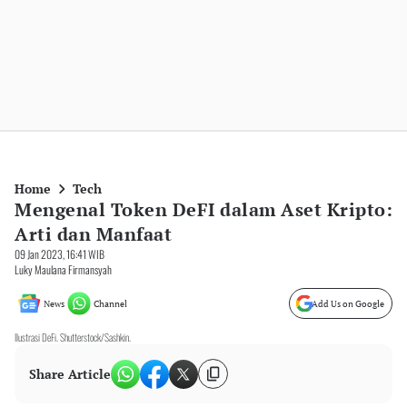
Home
Tech
Mengenal Token DeFI dalam Aset Kripto:
Arti dan Manfaat
09 Jan 2023, 16:41 WIB
Luky Maulana Firmansyah
News
Channel
Add Us on Google
Ilustrasi DeFi. Shutterstock/Sashkin.
Share Article