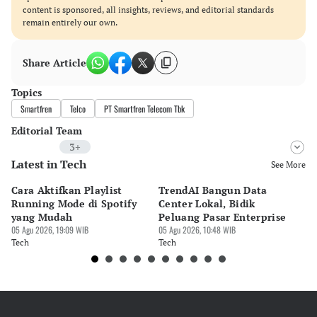
content is sponsored, all insights, reviews, and editorial standards
remain entirely our own.
Share Article
Topics
Smartfren
Telco
PT Smartfren Telecom Tbk
Editorial Team
3+
Latest in Tech
Editor
See More
Developer
Cara Aktifkan Playlist
TrendAI Bangun Data
Sc
Editor
Running Mode di Spotify
Center Lokal, Bidik
In
Ezri Tri Suro
yang Mudah
Peluang Pasar Enterprise
Em
05 Agu 2026, 19:09 WIB
05 Agu 2026, 10:48 WIB
03 
Editor
Tech
Tech
Te
Cynthia Kirana Dewi