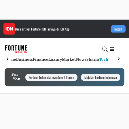
Baca artikel
Fortune IDN
lainnya di IDN App
Install
Home
Business
Finance
Luxury
Market
News
Sharia
Tech
For
Fortune Indonesia Investment Forum
Majalah Fortune Indonesia
I
You