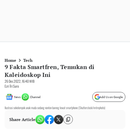
Home
Tech
9 Fakta Smartfren, Temukan di
Kaleidoskop Ini
26 Des 2022, 16:40 WIB
Ezri Tri Suro
News
Channel
Add Us on Google
Ilustrasi sekelompok anak muda sedang nonton bareng lewat smartphone (Shutterstock/imtmphoto)
Share Article