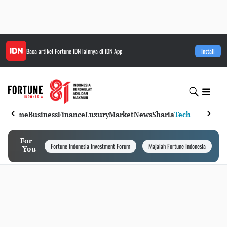
Baca artikel
Fortune IDN
lainnya di IDN App
Install
Home
Business
Finance
Luxury
Market
News
Sharia
Tech
For
Fortune Indonesia Investment Forum
Majalah Fortune Indonesia
I
You