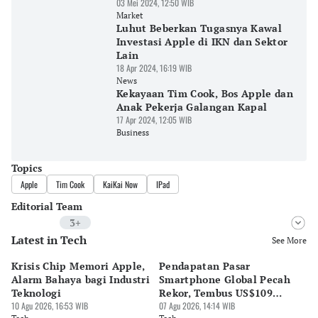
03 Mei 2024, 12:50 WIB
Market
Luhut Beberkan Tugasnya Kawal
Investasi Apple di IKN dan Sektor
Lain
18 Apr 2024, 16:19 WIB
News
Kekayaan Tim Cook, Bos Apple dan
Anak Pekerja Galangan Kapal
17 Apr 2024, 12:05 WIB
Business
Topics
Apple
Tim Cook
KaiKai Now
IPad
Editorial Team
3+
Latest in Tech
Editor
See More
Riyo
Krisis Chip Memori Apple,
Pendapatan Pasar
Wa
Editor
Alarm Bahaya bagi Industri
Smartphone Global Pecah
81
Bonardo Maulana
Teknologi
Rekor, Tembus US$109
07 
10 Agu 2026, 16:53 WIB
Miliar
07 Agu 2026, 14:14 WIB
Te
Editor