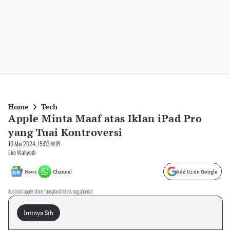
Home
Tech
Apple Minta Maaf atas Iklan iPad Pro
yang Tuai Kontroversi
10 Mei 2024, 15:03 WIB
Eko Wahyudi
News
Channel
Add Us on Google
ilustrasi apple store (unsplash/chris nagahama)
Intinya Sih