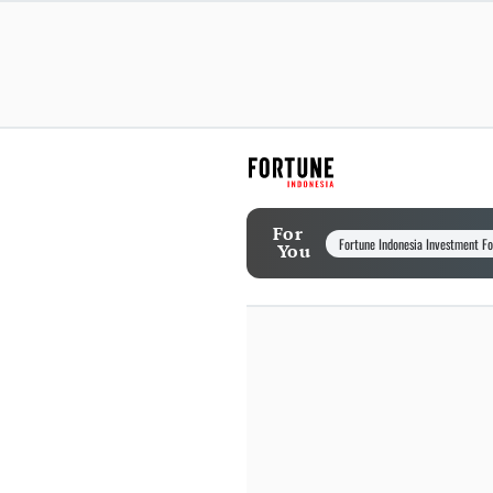
For
Fortune Indonesia Investment F
You