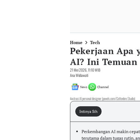
Home
Tech
Pekerjaan Apa 
AI? Ini Temuan
21 Mei 2026, 11:10 WIB
Ana Widiawati
News
Channel
ilustrasi AI personal designer (pexels.com/Cottonbro Studio)
Intinya Sih
Perkembangan AI makin cepat d
terutama dalam tugas rutin, an