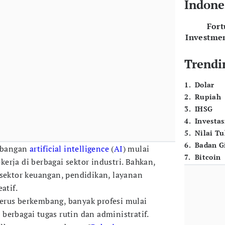
Indone
For
Investme
Trendi
1
.
Dolar
2
.
Rupiah
3
.
IHSG
4
.
Investas
5
.
Nilai T
6
.
Badan G
bangan
artificial intelligence
(
AI
) mulai
7
.
Bitcoin
erja di berbagai sektor industri. Bahkan,
 sektor keuangan, pendidikan, layanan
atif.
erus berkembang, banyak profesi mulai
berbagai tugas rutin dan administratif.