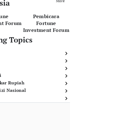
sia
More
tune
Pembicara
nt Forum
Fortune
Investment Forum
ng Topics
i
ukar Rupiah
izi Nasional