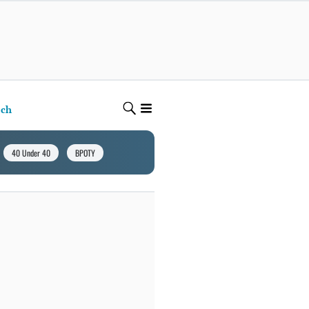
ech
40 Under 40
BPOTY