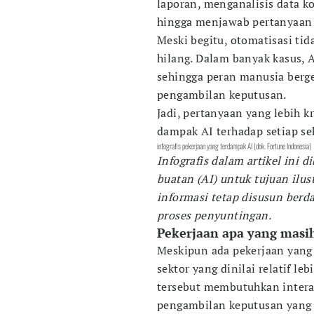
laporan, menganalisis data 
hingga menjawab pertanyaan 
Meski begitu, otomatisasi tid
hilang. Dalam banyak kasus, A
sehingga peran manusia berge
pengambilan keputusan.
Jadi, pertanyaan yang lebih k
dampak AI terhadap setiap se
infografis pekerjaan yang terdampak AI (dok. Fortune Indonesia)
Infografis dalam artikel ini 
buatan (AI) untuk tujuan ilust
informasi tetap disusun berd
proses penyuntingan.
Pekerjaan apa yang masih
Meskipun ada pekerjaan yang 
sektor yang dinilai relatif l
tersebut membutuhkan intera
pengambilan keputusan yang s