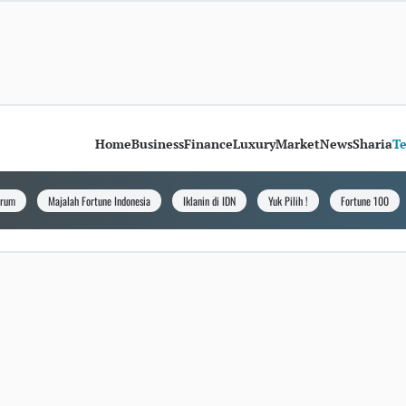
Home
Business
Finance
Luxury
Market
News
Sharia
T
orum
Majalah Fortune Indonesia
Iklanin di IDN
Yuk Pilih !
Fortune 100