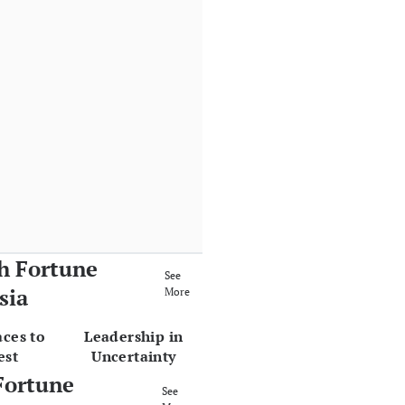
h Fortune
See
sia
More
aces to
Leadership in
est
Uncertainty
Fortune
See