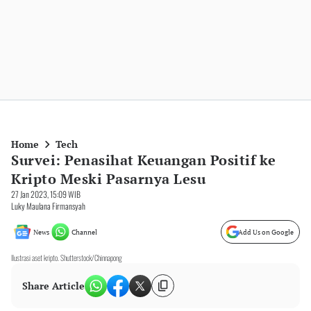
Home
Tech
Survei: Penasihat Keuangan Positif ke
Kripto Meski Pasarnya Lesu
27 Jan 2023, 15:09 WIB
Luky Maulana Firmansyah
News
Channel
Add Us on Google
Ilustrasi aset kripto. Shutterstock/Chinnapong
Share Article