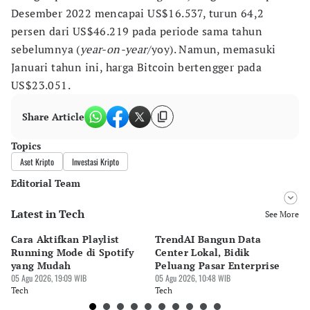
Desember 2022 mencapai US$16.537, turun 64,2
persen dari US$46.219 pada periode sama tahun
sebelumnya (
year-on-year
/yoy). Namun, memasuki
Januari tahun ini, harga Bitcoin bertengger pada
US$23.051.
Share Article
Topics
Aset Kripto
Investasi Kripto
Editorial Team
Latest in Tech
Editor
See More
Bonardo Maulana
Cara Aktifkan Playlist
TrendAI Bangun Data
Sc
Editor
Running Mode di Spotify
Center Lokal, Bidik
In
Luky Maulana Firmansyah
yang Mudah
Peluang Pasar Enterprise
Em
05 Agu 2026, 19:09 WIB
05 Agu 2026, 10:48 WIB
03 
Tech
Tech
Te