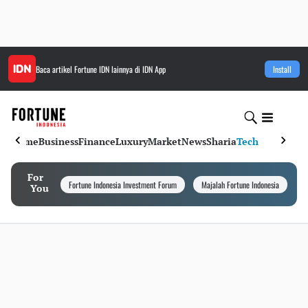
Baca artikel
Fortune IDN
lainnya di IDN App
Install
Home
Business
Finance
Luxury
Market
News
Sharia
Tech
For
Fortune Indonesia Investment Forum
Majalah Fortune Indonesia
I
You