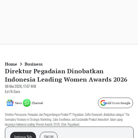
Home
Business
Direktur Pegadaian Dinobatkan
Indonesia Leading Women Awards 2026
08 Mei 2026, 17:07 WIB
Ezri Tri Suro
News
Channel
Add Us on Google
Direktur Pemasaran, Penjualan, dan Pengembangan Produk PT Pegadaian, Selfie Dewiyanti, dinobatkan sebagai “The
Exemplary Visionary in Strategic Marketing, Sales Excellence, and Sustainable Product Innovation” dalam ajang
bergengsi Indonesia Leading Women Awards 2026. (Dok. Pegadaian)
Intinya Sih
5W1H