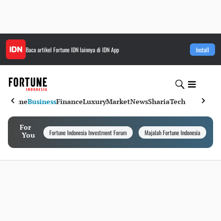
Baca artikel
Fortune IDN
lainnya di IDN App
Install
Home
Business
Finance
Luxury
Market
News
Sharia
Tech
For
Fortune Indonesia Investment Forum
Majalah Fortune Indonesia
I
You