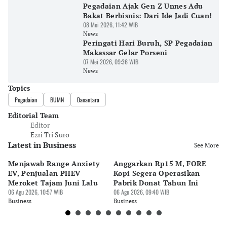
Pegadaian Ajak Gen Z Unnes Adu
Bakat Berbisnis: Dari Ide Jadi Cuan!
08 Mei 2026, 11:42 WIB
News
Peringati Hari Buruh, SP Pegadaian
Makassar Gelar Porseni
07 Mei 2026, 09:36 WIB
News
Topics
Pegadaian
BUMN
Danantara
Editorial Team
Editor
Ezri Tri Suro
Latest in Business
See More
Menjawab Range Anxiety
Anggarkan Rp15 M, FORE
Na
EV, Penjualan PHEV
Kopi Segera Operasikan
Do
Meroket Tajam Juni Lalu
Pabrik Donat Tahun Ini
Se
06 Agu 2026, 10:57 WIB
06 Agu 2026, 09:40 WIB
06 
Business
Business
Bu