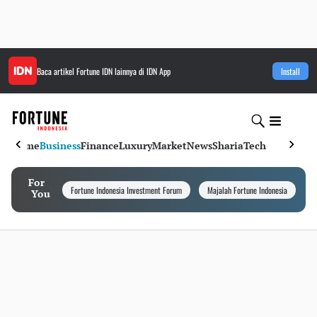
Baca artikel
Fortune IDN
lainnya di IDN App
Install
Home
Business
Finance
Luxury
Market
News
Sharia
Tech
For
Fortune Indonesia Investment Forum
Majalah Fortune Indonesia
I
You