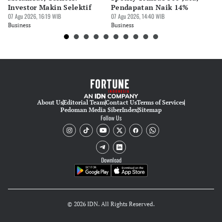
Investor Makin Selektif
Pendapatan Naik 14%
Or
07 Agu 2026, 16:19 WIB
07 Agu 2026, 14:40 WIB
07 
Business
Business
Bu
About Us
Editorial Team
Contact Us
Terms of Services
Pedoman Media Siber
Index
Sitemap
Follow Us
Download
© 2026 IDN. All Rights Reserved.