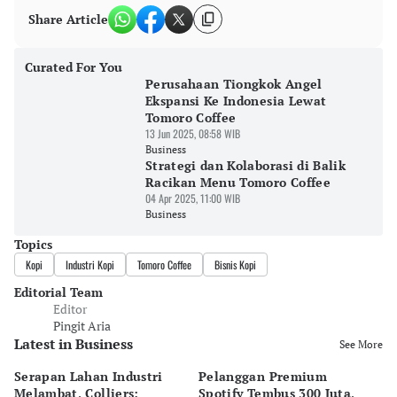
Share Article
Curated For You
Perusahaan Tiongkok Angel
Ekspansi Ke Indonesia Lewat
Tomoro Coffee
13 Jun 2025, 08:58 WIB
Business
Strategi dan Kolaborasi di Balik
Racikan Menu Tomoro Coffee
04 Apr 2025, 11:00 WIB
Business
Topics
Kopi
Industri Kopi
Tomoro Coffee
Bisnis Kopi
Editorial Team
Editor
Pingit Aria
Latest in Business
See More
Serapan Lahan Industri
Pelanggan Premium
Pe
Melambat, Colliers:
Spotify Tembus 300 Juta,
F&