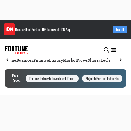
Baca artikel
Fortune IDN
lainnya di IDN App
Install
Home
Business
Finance
Luxury
Market
News
Sharia
Tech
For
Fortune Indonesia Investment Forum
Majalah Fortune Indonesia
I
You