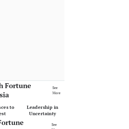
h Fortune
See
sia
More
aces to
Leadership in
est
Uncertainty
Fortune
See