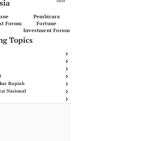
sia
More
tune
Pembicara
nt Forum
Fortune
Investment Forum
ng Topics
i
ukar Rupiah
izi Nasional