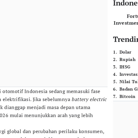
Indone
For
Investme
Trendi
1
.
Dolar
2
.
Rupiah
3
.
IHSG
4
.
Investas
5
.
Nilai T
6
.
Badan G
i otomotif Indonesia sedang memasuki fase
7
.
Bitcoin
 elektrifikasi. Jika sebelumnya
battery electric
rik dianggap menjadi masa depan utama
 2026 mulai menunjukkan arah yang lebih
rgi global dan perubahan perilaku konsumen,