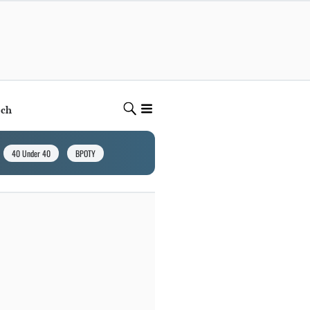
ech
40 Under 40
BPOTY