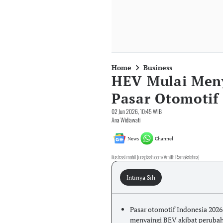
Home
Business
HEV Mulai Meny
Pasar Otomotif
02 Jun 2026, 10:45 WIB
Ana Widiawati
News
Channel
ilustrasi mobil (unsplash.com/Amith Ramakrishna)
Intinya Sih
Pasar otomotif Indonesia 202
menyaingi BEV akibat perubah