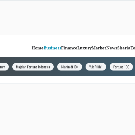
Home
Business
Finance
Luxury
Market
News
Sharia
T
orum
Majalah Fortune Indonesia
Iklanin di IDN
Yuk Pilih !
Fortune 100