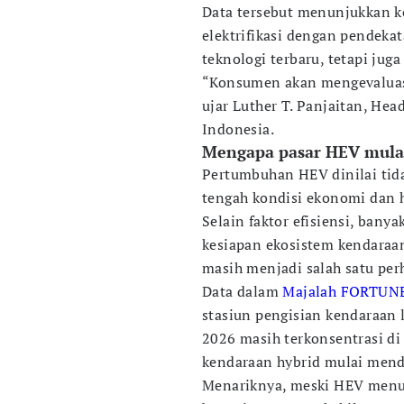
Data tersebut menunjukkan 
elektrifikasi dengan pendekat
teknologi terbaru, tetapi ju
“Konsumen akan mengevaluasi
ujar Luther T. Panjaitan, H
Indonesia.
Mengapa pasar HEV mulai
Pertumbuhan HEV dinilai tida
tengah kondisi ekonomi dan h
Selain faktor efisiensi, ba
kesiapan ekosistem kendaraan 
masih menjadi salah satu per
Data dalam
Majalah FORTUNE
stasiun pengisian kendaraan 
2026 masih terkonsentrasi di 
kendaraan hybrid mulai menda
Menariknya, meski HEV menu