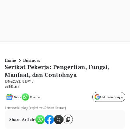
Home
Business
Serikat Pekerja: Pengertian, Fungsi,
Manfaat, dan Contohnya
10 Mei 2023, 10:10 WIB
Surti Risanti
News
Channel
Add Us on Google
ilustrasi serikat pekerja (unsplash.com/Sebastian Herrmann)
Share Article