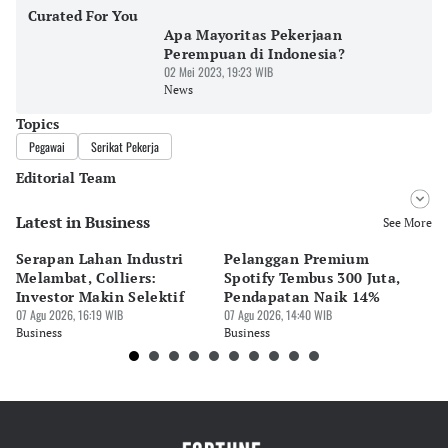
Curated For You
Apa Mayoritas Pekerjaan
Perempuan di Indonesia?
02 Mei 2023, 19:23 WIB
News
Topics
Pegawai
Serikat Pekerja
Editorial Team
Latest in Business
Editor
See More
Surti Risanti
Serapan Lahan Industri
Pelanggan Premium
Pe
Editor
Melambat, Colliers:
Spotify Tembus 300 Juta,
F&
Nadia Agatha Pramesthi
Investor Makin Selektif
Pendapatan Naik 14%
Or
07 Agu 2026, 16:19 WIB
07 Agu 2026, 14:40 WIB
07 
Business
Business
Bu