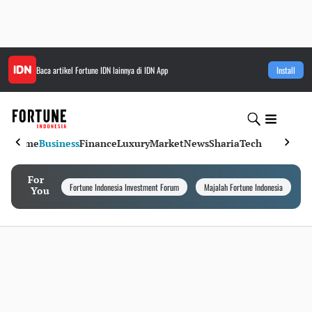
Baca artikel
Fortune IDN
lainnya di IDN App
Install
Home
Business
Finance
Luxury
Market
News
Sharia
Tech
For
Fortune Indonesia Investment Forum
Majalah Fortune Indonesia
I
You