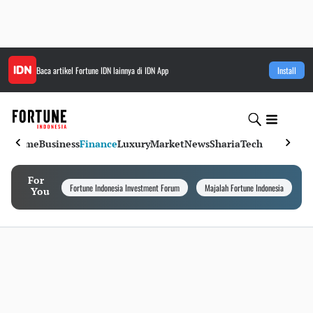
Baca artikel
Fortune IDN
lainnya di IDN App
Install
Home
Business
Finance
Luxury
Market
News
Sharia
Tech
For
Fortune Indonesia Investment Forum
Majalah Fortune Indonesia
I
You