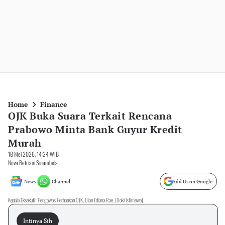
Home
Finance
OJK Buka Suara Terkait Rencana
Prabowo Minta Bank Guyur Kredit
Murah
18 Mei 2026, 14:24 WIB
Nova Betriani Sinambela
News
Channel
Add Us on Google
Kepala Eksekutif Pengawas Perbankan OJK, Dian Ediana Rae. (Dok/Istimewa).
Intinya Sih