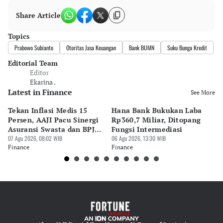
Share Article
Topics
Prabowo Subianto
Otoritas Jasa Keuangan
Bank BUMN
Suku Bunga Kredit
Editorial Team
Editor
Ekarina .
Latest in Finance
See More
Tekan Inflasi Medis 15
Hana Bank Bukukan Laba
BN
Persen, AAJI Pacu Sinergi
Rp360,7 Miliar, Ditopang
Rp
Asuransi Swasta dan BPJS
Fungsi Intermediasi
Ju
Kesehatan
07 Agu 2026, 08:02 WIB
06 Agu 2026, 13:30 WIB
06 
Finance
Finance
Fi