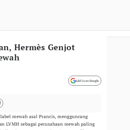
lan, Hermès Genjot
Mewah
Add Us on Google
 label mewah asal Prancis, mengguncang
kan LVMH sebagai perusahaan mewah paling