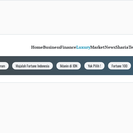
Home
Business
Finance
Luxury
Market
News
Sharia
T
orum
Majalah Fortune Indonesia
Iklanin di IDN
Yuk Pilih !
Fortune 100