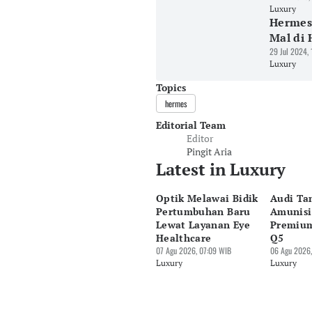
Luxury
Hermes
Mal di
29 Jul 2024,
Luxury
Topics
hermes
Editorial Team
Editor
Pingit Aria
Latest in Luxury
Optik Melawai Bidik
Audi T
Pertumbuhan Baru
Amunisi
Lewat Layanan Eye
Premiu
Healthcare
Q5
07 Agu 2026, 07:09 WIB
06 Agu 2026,
Luxury
Luxury