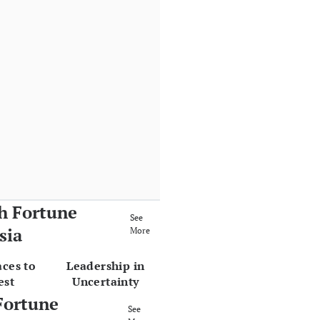
h Fortune
See
sia
More
aces to
Leadership in
est
Uncertainty
Fortune
See