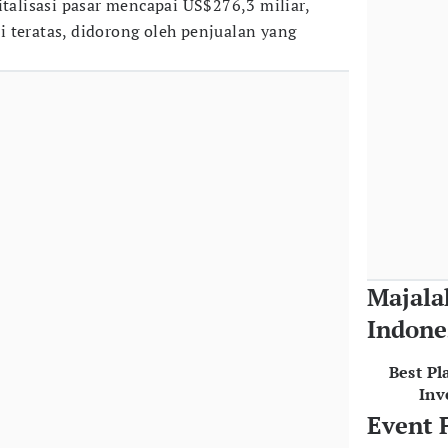
italisasi pasar mencapai US$276,3 miliar,
 teratas, didorong oleh penjualan yang
Majala
Indone
Best Pl
Inv
Event 