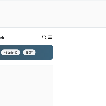
ech
40 Under 40
BPOTY