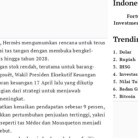
Indone
For
Investme
Trendi
a, Hermès mengumumkan rencana untuk terus
si tas tangan dengan membuka bengkel-
1
.
Dolar
is hingga tahun 2028.
2
.
Rupiah
gan stok rendah, terutama untuk barang-
3
.
IHSG
algouët, Wakil Presiden Eksekutif Keuangan
4
.
Investas
5
.
Nilai T
ran keuangan 17 April lalu yang dikutip
6
.
Badan G
agian dari strategi untuk menjawab
7
.
Bitcoin
 meningkat.
atkan kenaikan pendapatan sebesar 9 persen,
kkan pertumbuhan penjualan tertinggi, yakni
 seperti tas Médor dan Mousqueton menjadi
ebut.