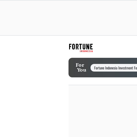
For
Fortune Indonesia Investment F
You