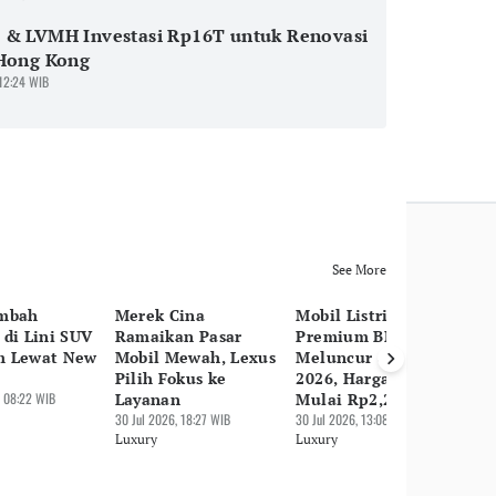
 & LVMH Investasi Rp16T untuk Renovasi
 Hong Kong
 12:24 WIB
See More
ambah
Merek Cina
Mobil Listrik
Vo
 di Lini SUV
Ramaikan Pasar
Premium BMW iX3
Li
m Lewat New
Mobil Mewah, Lexus
Meluncur di GIIAS
EX
Pilih Fokus ke
2026, Harga Jual
30 
 08:22 WIB
Layanan
Mulai Rp2,2 M
Lu
30 Jul 2026, 18:27 WIB
30 Jul 2026, 13:08 WIB
Luxury
Luxury