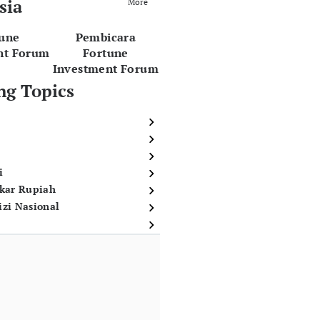
sia
More
tune
Pembicara
nt Forum
Fortune
Investment Forum
ng Topics
i
ukar Rupiah
izi Nasional