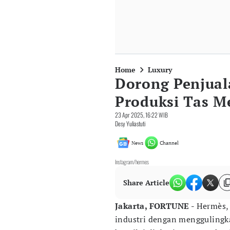
Home
Luxury
​Dorong Penjua
Produksi Tas 
23 Apr 2025, 16:22 WIB
Desy Yuliastuti
News
Channel
Instagram/hermes
Share Article
Jakarta, FORTUNE -
Hermès,
industri dengan mengguling