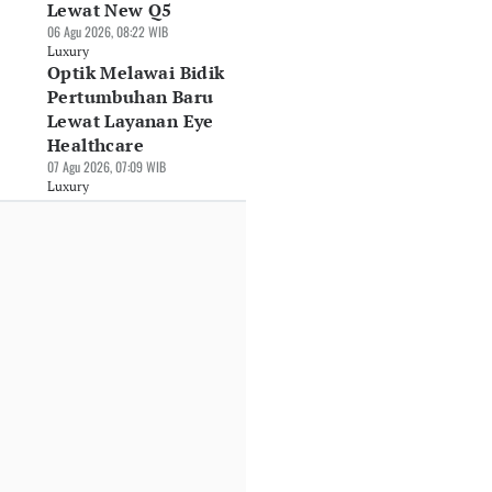
Lewat New Q5
06 Agu 2026, 08:22 WIB
Luxury
Optik Melawai Bidik
Pertumbuhan Baru
Lewat Layanan Eye
Healthcare
07 Agu 2026, 07:09 WIB
Luxury
lvo Boyong SUV
GIIAS 2026:
DFSK Bawa E5 Plus
strik Murni Mewah
Mercedes-Benz
Harga Rp479 Juta,
90 ke GIIAS 2026
Indonesia Rilis Dua
Ramaikan
Jul 2026, 10:30 WIB
Seri Anyar
Persaingan SUV
xury
Berbanderol Hingga
PHEV
Rp9,8 Miliar
30 Jul 2026, 08:05 WIB
30 Jul 2026, 08:32 WIB
Luxury
Luxury