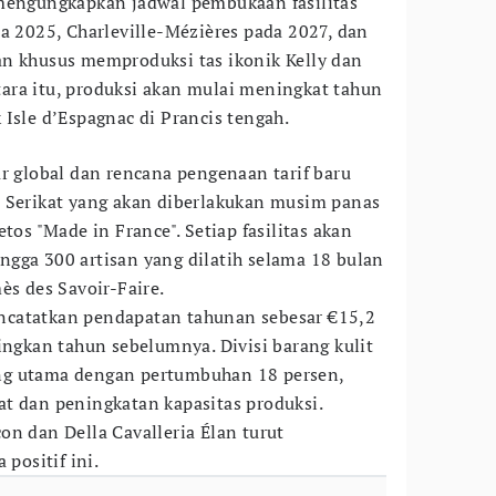
 mengungkapkan jadwal pembukaan fasilitas
da 2025, Charleville-Mézières pada 2027, dan
n khusus memproduksi tas ikonik Kelly dan
ara itu, produksi akan mulai meningkat tahun
Isle d’Espagnac di Prancis tengah.
ar global dan rencana pengenaan tarif baru
 Serikat yang akan diberlakukan musim panas
tos "Made in France". Setiap fasilitas akan
gga 300 artisan yang dilatih selama 18 bulan
ès des Savoir-Faire.
catatkan pendapatan tahunan sebesar €15,2
ingkan tahun sebelumnya. Divisi barang kulit
ng utama dengan pertumbuhan 18 persen,
t dan peningkatan kapasitas produksi.
on dan Della Cavalleria Élan turut
 positif ini.