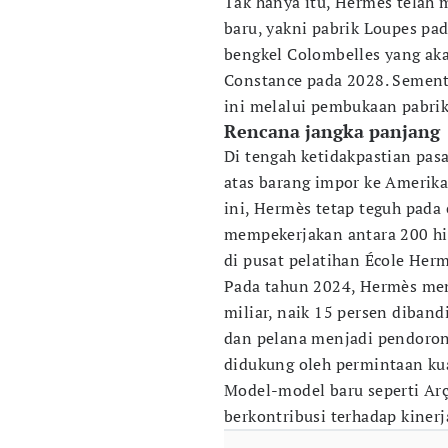
Tak hanya itu, Hermès telah
baru, yakni pabrik Loupes pa
bengkel Colombelles yang aka
Constance pada 2028. Sement
ini melalui pembukaan pabrik 
Rencana jangka panjang
Di tengah ketidakpastian pas
atas barang impor ke Amerika
ini, Hermès tetap teguh pada e
mempekerjakan antara 200 hin
di pusat pelatihan École Herm
Pada tahun 2024, Hermès men
miliar, naik 15 persen diband
dan pelana menjadi pendoro
didukung oleh permintaan kua
Model-model baru seperti Arç
berkontribusi terhadap kinerja