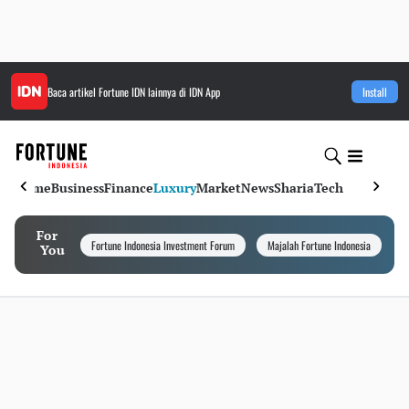
Baca artikel
Fortune IDN
lainnya di IDN App
Install
Home
Business
Finance
Luxury
Market
News
Sharia
Tech
For
Fortune Indonesia Investment Forum
Majalah Fortune Indonesia
I
You