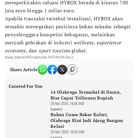
memperkirakan valuasi HYROX berada di kisaran 700
juta euro hingga 1 miliar euro.
Apabila transaksi tersebut terealisasi, HYROX akan
semakin menegaskan posisinya bukan sekadar sebagai
penyelenggara kompetisi kebugaran, melainkan
menjadi gebrakan di industri
wellness
,
experience
economy
, dan
sport tourism
global.
Rowing station di HYROX Jakarta/Dok. FORTUNE IDN/Desy Y.
Share Article
Curated For You
14 Olahraga Termahal di Dunia,
Bisa Capai Triliunan Rupiah
29 Mei 2026, 18:06 WIB
Luxury
Bukan Cuma Bakar Kalori,
Olahraga Kini Jadi Ajang Bangun
Relasi
29 Mei 2026, 16:26 WIB
Luxury