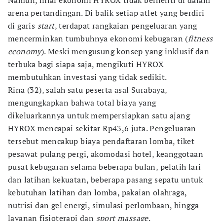
Namun, nilai ekonomi HYROX tidak berhenti di dalam
arena pertandingan. Di balik setiap atlet yang berdiri
di garis
start
, terdapat rangkaian pengeluaran yang
mencerminkan tumbuhnya ekonomi kebugaran (
fitness
economy
). Meski mengusung konsep yang inklusif dan
terbuka bagi siapa saja, mengikuti HYROX
membutuhkan investasi yang tidak sedikit.
Rina (32), salah satu peserta asal Surabaya,
mengungkapkan bahwa total biaya yang
dikeluarkannya untuk mempersiapkan satu ajang
HYROX mencapai sekitar Rp43,6 juta. Pengeluaran
tersebut mencakup biaya pendaftaran lomba, tiket
pesawat pulang pergi, akomodasi hotel, keanggotaan
pusat kebugaran selama beberapa bulan, pelatih lari
dan latihan kekuatan, beberapa pasang sepatu untuk
kebutuhan latihan dan lomba, pakaian olahraga,
nutrisi dan gel energi, simulasi perlombaan, hingga
layanan fisioterapi dan
sport massage
.