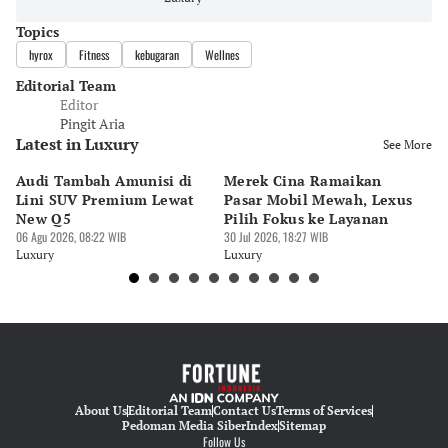
Topics
hyrox
Fitness
kebugaran
Wellnes
Editorial Team
Editor
Pingit Aria
Latest in Luxury
See More
Audi Tambah Amunisi di
Merek Cina Ramaikan
Mo
Lini SUV Premium Lewat
Pasar Mobil Mewah, Lexus
B
New Q5
Pilih Fokus ke Layanan
GI
06 Agu 2026, 08:22 WIB
30 Jul 2026, 18:27 WIB
M
30 
Luxury
Luxury
Lu
About Us
Editorial Team
Contact Us
Terms of Services
Pedoman Media Siber
Index
Sitemap
Follow Us