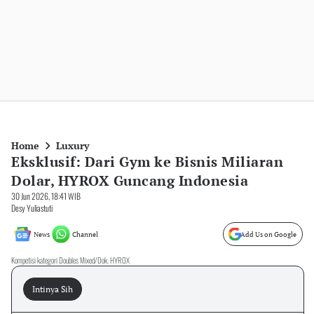
Home
Luxury
Eksklusif: Dari Gym ke Bisnis Miliaran
Dolar, HYROX Guncang Indonesia
30 Jun 2026, 18:41 WIB
Desy Yuliastuti
News
Channel
Add Us on Google
Kompetisi kategori Doubles Mixed/Dok. HYROX
Intinya Sih