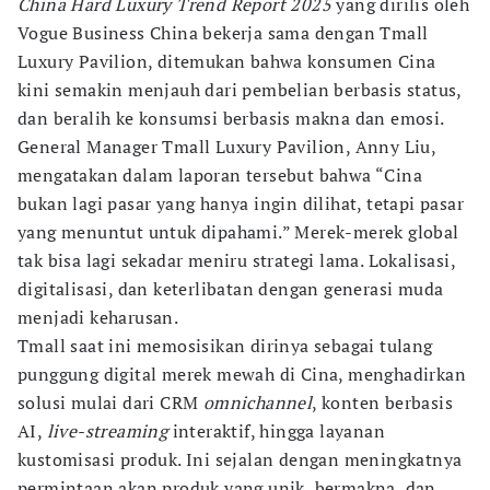
China Hard Luxury Trend Report
2025
yang dirilis oleh
Vogue Business China bekerja sama dengan Tmall
Luxury Pavilion, ditemukan bahwa konsumen Cina
kini semakin menjauh dari pembelian berbasis status,
dan beralih ke konsumsi berbasis makna dan emosi.
General Manager Tmall Luxury Pavilion, Anny Liu,
mengatakan dalam laporan tersebut bahwa “Cina
bukan lagi pasar yang hanya ingin dilihat, tetapi pasar
yang menuntut untuk dipahami.” Merek-merek global
tak bisa lagi sekadar meniru strategi lama. Lokalisasi,
digitalisasi, dan keterlibatan dengan generasi muda
menjadi keharusan.
Tmall saat ini memosisikan dirinya sebagai tulang
punggung digital merek mewah di Cina, menghadirkan
solusi mulai dari CRM
omnichannel
, konten berbasis
AI,
live-streaming
interaktif, hingga layanan
kustomisasi produk. Ini sejalan dengan meningkatnya
permintaan akan produk yang unik, bermakna, dan