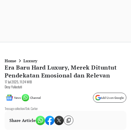
Home
Luxury
Era Baru Hard Luxury, Merek Dituntut
Pendekatan Emosional dan Relevan
17 Jul 2025, 11:24 WIB
Desy Yuliastuti
News
Channel
Add Us on Google
Tressage collection/Dok. Cartier
Share Article