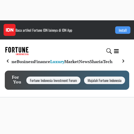
Baca artikel
Fortune IDN
lainnya di IDN App
Install
Home
Business
Finance
Luxury
Market
News
Sharia
Tech
For
Fortune Indonesia Investment Forum
Majalah Fortune Indonesia
I
You