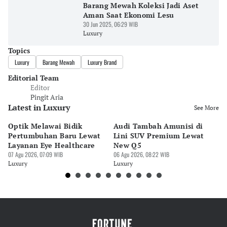
Barang Mewah Koleksi Jadi Aset
Aman Saat Ekonomi Lesu
30 Jun 2025, 06:29 WIB
Luxury
Topics
Luxury
Barang Mewah
Luxury Brand
Editorial Team
Editor
Pingit Aria
Latest in Luxury
See More
Optik Melawai Bidik
Audi Tambah Amunisi di
M
Pertumbuhan Baru Lewat
Lini SUV Premium Lewat
Pa
Layanan Eye Healthcare
New Q5
Pi
07 Agu 2026, 07:09 WIB
06 Agu 2026, 08:22 WIB
30 
Luxury
Luxury
Lu