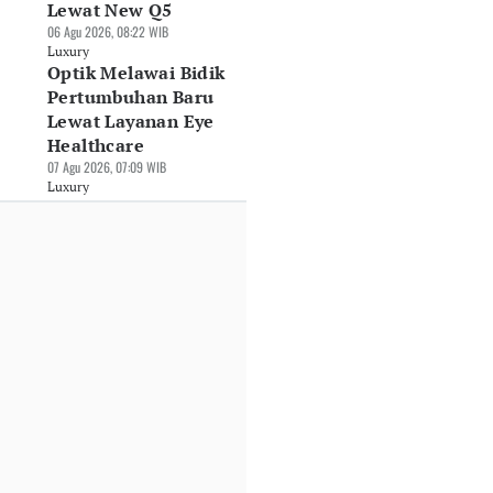
Lewat New Q5
Jul 2026, 10:30 WIB
Seri Anyar
Persaingan SUV
06 Agu 2026, 08:22 WIB
xury
Berbanderol Hingga
PHEV
Luxury
Rp9,8 Miliar
30 Jul 2026, 08:05 WIB
Optik Melawai Bidik
30 Jul 2026, 08:32 WIB
Luxury
Pertumbuhan Baru
Luxury
Lewat Layanan Eye
Healthcare
07 Agu 2026, 07:09 WIB
Luxury