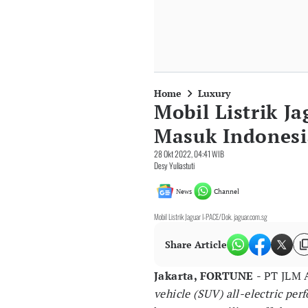
Home
Luxury
Mobil Listrik J
Masuk Indonesi
28 Okt 2022, 04:41 WIB
Desy Yuliastuti
News
Channel
Mobil Listrik Jaguar I-PACE/Dok. jaguar.com.sg
Share Article
Jakarta, FORTUNE
- PT JLM
vehicle (SUV) all-electric pe