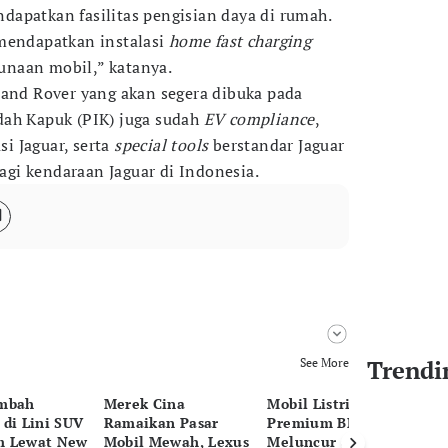
apatkan fasilitas pengisian daya di rumah.
 mendapatkan instalasi
home fast charging
naan mobil,” katanya.
Land Rover yang akan segera dibuka pada
dah Kapuk (PIK) juga sudah
EV compliance
,
si Jaguar, serta
special tools
berstandar Jaguar
gi kendaraan Jaguar di Indonesia.
Trendi
See More
ambah
Merek Cina
Mobil Listrik
Vo
 di Lini SUV
Ramaikan Pasar
Premium BMW iX3
Li
m Lewat New
Mobil Mewah, Lexus
Meluncur di GIIAS
EX