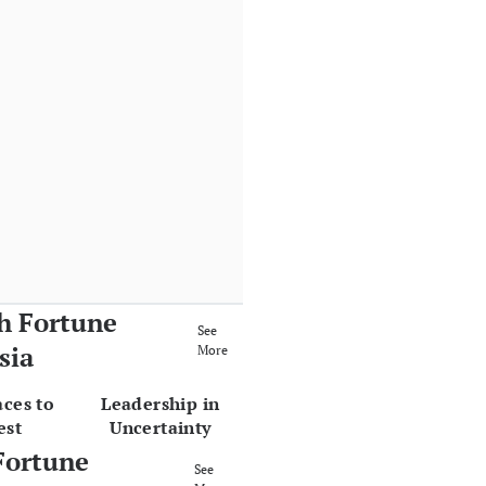
h Fortune
See
sia
More
aces to
Leadership in
est
Uncertainty
Fortune
See