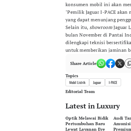
konsumen mobil ini akan mend
"Pemilik Jaguar I-PACE akan
yang dapat menunjang penggu
Selain itu,
showroom
Jaguar 
bulan November di Pantai In
dilengkapi teknisi bersertifika
untuk memberikan jaminan ba
Share Article
Topics
Mobil Listrik
Jaguar
I-PACE
Editorial Team
Latest in Luxury
Editor
Desy Yuliastuti
Optik Melawai Bidik
Audi T
Editor
Pertumbuhan Baru
Amunisi
Pingit Aria
Lewat Layanan Eye
Premiu