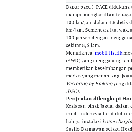
Dapur pacu I-PACE didukung t
mampu menghasilkan tenaga 
100 km/jam dalam 4.8 detik
km/jam. Sementara itu, waktu
100 persen dengan menggun
sekitar 8,5 jam.
Menariknya,
mobil listrik
mew
(AWD) yang menggabungkan k
memberikan keseimbangan pen
medan yang menantang. Jagua
Vectoring by Braking
yang di
(DSC).
Penjualan dilengkapi Ho
Kesiapan pihak Jaguar dalam
ini di Indonesia turut diduku
halnya instalasi
home chargi
Susilo Darmawan selaku Head