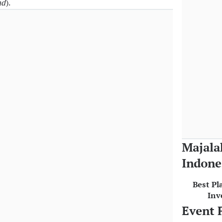
ad
).
Majala
Indone
Best Pl
Inv
Event 