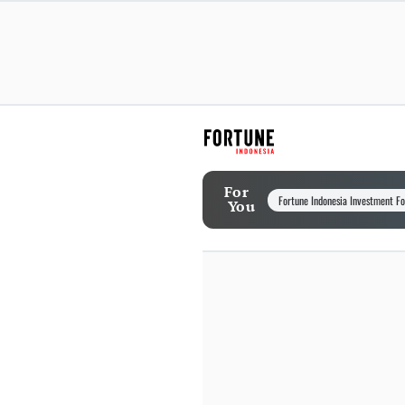
For
Fortune Indonesia Investment F
You