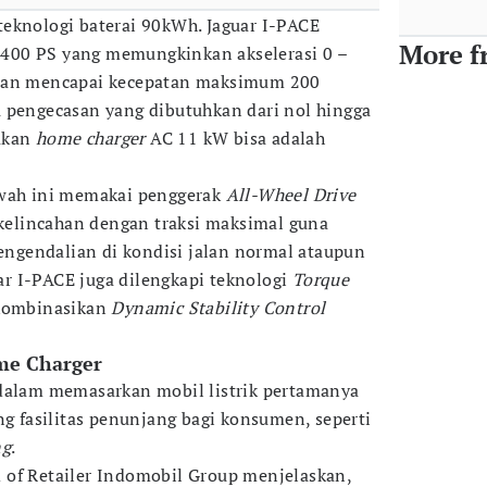
eknologi baterai 90kWh. Jaguar I-PACE
More f
400 PS yang memungkinkan akselerasi 0 –
 dan mencapai kecepatan maksimum 200
 pengecasan yang dibutuhkan dari nol hingga
akan
home charger
AC 11 kW bisa adalah
ah ini memakai penggerak
All-Wheel Drive
elincahan dengan traksi maksimal guna
gendalian di kondisi jalan normal ataupun
r I-PACE juga dilengkapi teknologi
Torque
kombinasikan
Dynamic Stability Control
me Charger
 dalam memasarkan mobil listrik pertamanya
ng fasilitas penunjang bagi konsumen, seperti
ng
.
 of Retailer Indomobil Group menjelaskan,