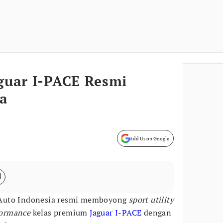
aguar I-PACE Resmi
a
Add Us on Google
 Auto Indonesia resmi memboyong
sport utility
rformance
kelas premium
Jaguar
I-PACE
dengan