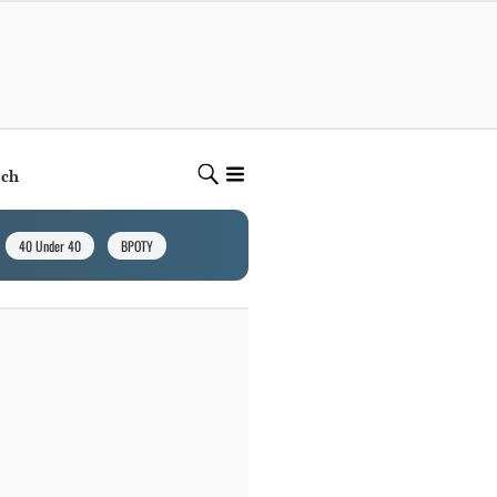
ech
40 Under 40
BPOTY