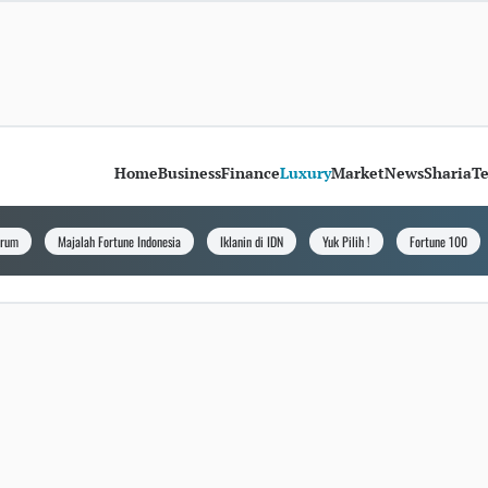
Home
Business
Finance
Luxury
Market
News
Sharia
T
orum
Majalah Fortune Indonesia
Iklanin di IDN
Yuk Pilih !
Fortune 100