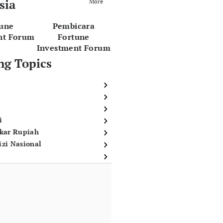
sia
More
tune
Pembicara
nt Forum
Fortune
Investment Forum
ng Topics
i
ukar Rupiah
izi Nasional