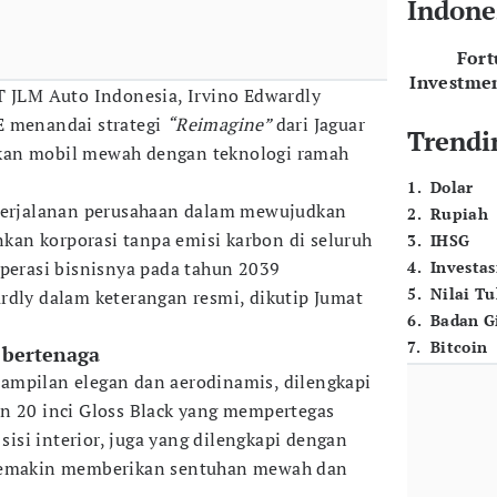
Indone
For
Investme
T JLM Auto Indonesia, Irvino Edwardly
E menandai strategi
“Reimagine”
dari Jaguar
Trendi
kan mobil mewah dengan teknologi ramah
1
.
Dolar
 perjalanan perusahaan dalam mewujudkan
2
.
Rupiah
an korporasi tanpa emisi karbon di seluruh
3
.
IHSG
operasi bisnisnya pada tahun 2039
4
.
Investas
5
.
Nilai T
rdly dalam keterangan resmi, dikutip Jumat
6
.
Badan G
7
.
Bitcoin
 bertenaga
ampilan elegan dan aerodinamis, dilengkapi
n 20 inci Gloss Black yang mempertegas
i sisi interior, juga yang dilengkapi dengan
 semakin memberikan sentuhan mewah dan