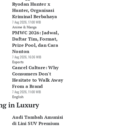
Ryodan Hunter x
Hunter, Organisasi
Kriminal Berbahaya
7 Aug 2026, 17:00 WIB
Anime & Manga
PMWC 2026: Jadwal,
Daftar Tim, Format,
Prize Pool, dan Cara
Nonton
7 Aug 2026, 16:36 WIB
Esports
Cancel Culture: Why
Consumers Don't
Hesitate to Walk Away
From a Brand
7 Aug 2026, 11:00 WIB
English
ng in Luxury
lvo Boyong SUV
GIIAS 2026:
DFSK Bawa E5 Plus
Audi Tambah Amunisi
strik Murni Mewah
Mercedes-Benz
Harga Rp479 Juta,
di Lini SUV Premium
90 ke GIIAS 2026
Indonesia Rilis Dua
Ramaikan