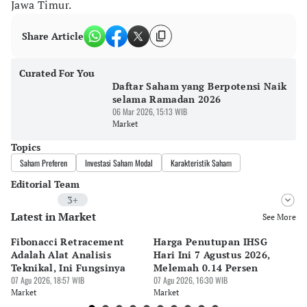
Jawa Timur.
Share Article
Curated For You
Daftar Saham yang Berpotensi Naik
selama Ramadan 2026
06 Mar 2026, 15:13 WIB
Market
Topics
Saham Preferen
Investasi Saham Modal
Karakteristik Saham
Editorial Team
3+
Latest in Market
Editor
See More
Ekarina .
Fibonacci Retracement
Harga Penutupan IHSG
Da
Editor
Adalah Alat Analisis
Hari Ini 7 Agustus 2026,
B
Arum P
Teknikal, Ini Fungsinya
Melemah 0.14 Persen
Pe
07 Agu 2026, 18:57 WIB
07 Agu 2026, 16:30 WIB
M
07 
Editor
Market
Market
Ma
Tubagus Imam Satrio