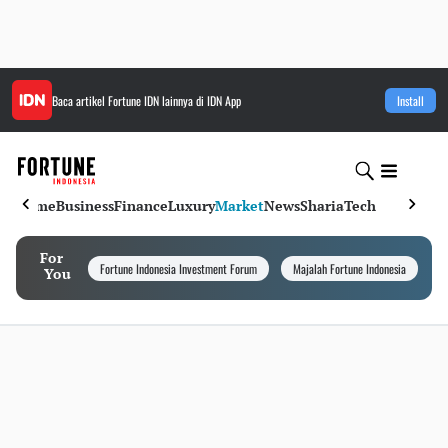
Baca artikel
Fortune IDN
lainnya di IDN App
Install
Home
Business
Finance
Luxury
Market
News
Sharia
Tech
For
Fortune Indonesia Investment Forum
Majalah Fortune Indonesia
I
You