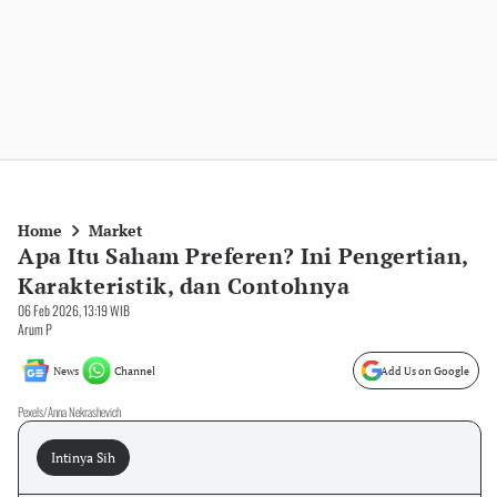
Home
Market
Apa Itu Saham Preferen? Ini Pengertian,
Karakteristik, dan Contohnya
06 Feb 2026, 13:19 WIB
Arum P
News
Channel
Add Us on Google
Pexels/Anna Nekrashevich
Intinya Sih