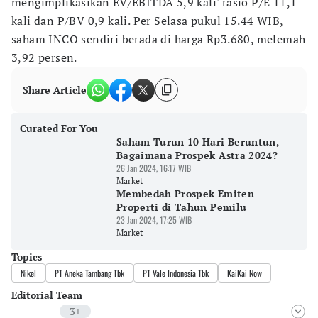
mengimplikasikan EV/EBITDA 5,9 kali' rasio P/E 11,1
kali dan P/BV 0,9 kali. Per Selasa pukul 15.44 WIB,
saham INCO sendiri berada di harga Rp3.680, melemah
3,92 persen.
Share Article
Curated For You
Saham Turun 10 Hari Beruntun,
Bagaimana Prospek Astra 2024?
26 Jan 2024, 16:17 WIB
Market
Membedah Prospek Emiten
Properti di Tahun Pemilu
23 Jan 2024, 17:25 WIB
Market
Topics
Nikel
PT Aneka Tambang Tbk
PT Vale Indonesia Tbk
KaiKai Now
Editorial Team
3+