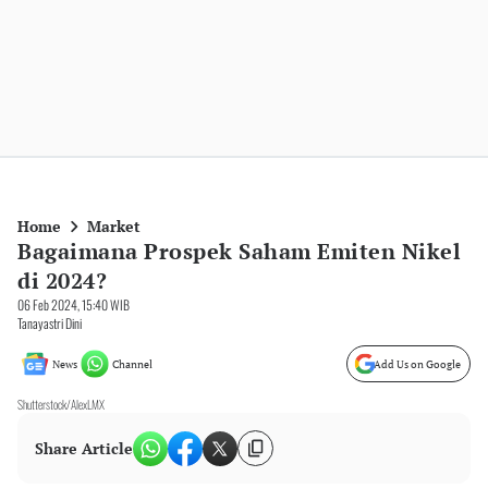
Home
Market
Bagaimana Prospek Saham Emiten Nikel
di 2024?
06 Feb 2024, 15:40 WIB
Tanayastri Dini
News
Channel
Add Us on Google
Shutterstock/AlexLMX
Share Article