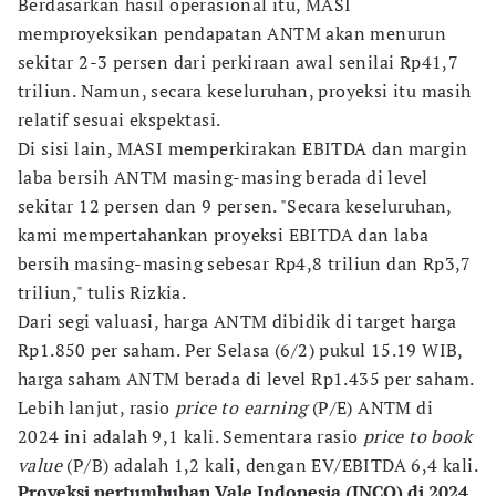
Berdasarkan hasil operasional itu, MASI
memproyeksikan pendapatan ANTM akan menurun
sekitar 2-3 persen dari perkiraan awal senilai Rp41,7
triliun. Namun, secara keseluruhan, proyeksi itu masih
relatif sesuai ekspektasi.
Di sisi lain, MASI memperkirakan EBITDA dan margin
laba bersih ANTM masing-masing berada di level
sekitar 12 persen dan 9 persen. "Secara keseluruhan,
kami mempertahankan proyeksi EBITDA dan laba
bersih masing-masing sebesar Rp4,8 triliun dan Rp3,7
triliun," tulis Rizkia.
Dari segi valuasi, harga ANTM dibidik di target harga
Rp1.850 per saham. Per Selasa (6/2) pukul 15.19 WIB,
harga saham ANTM berada di level Rp1.435 per saham.
Lebih lanjut, rasio
price to earning
(P/E) ANTM di
2024 ini adalah 9,1 kali. Sementara rasio
price to book
value
(P/B) adalah 1,2 kali, dengan EV/EBITDA 6,4 kali.
Proyeksi pertumbuhan Vale Indonesia (INCO) di 2024