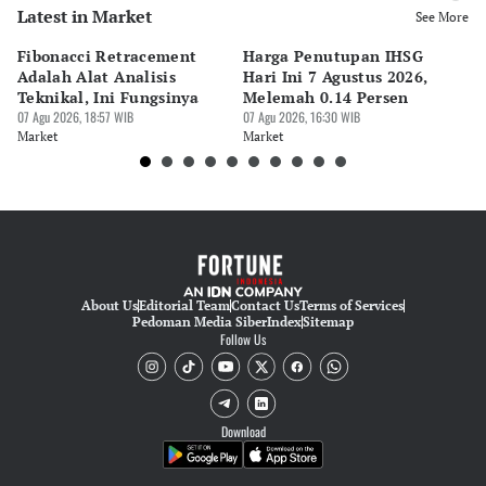
Latest in Market
Editor
See More
Riyo
Fibonacci Retracement
Harga Penutupan IHSG
Da
Editor
Adalah Alat Analisis
Hari Ini 7 Agustus 2026,
B
Pingit Aria
Teknikal, Ini Fungsinya
Melemah 0.14 Persen
Pe
07 Agu 2026, 18:57 WIB
07 Agu 2026, 16:30 WIB
M
07 
Editor
Market
Market
Ma
Tanayastri Dini
About Us
Editorial Team
Contact Us
Terms of Services
Pedoman Media Siber
Index
Sitemap
Follow Us
Download