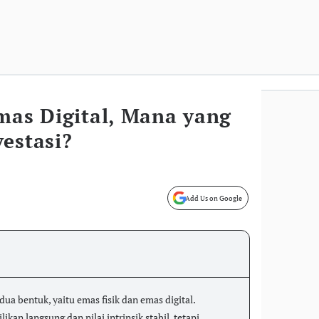
mas Digital, Mana yang
estasi?
Add Us on Google
dua bentuk, yaitu emas fisik dan emas digital.
kan langsung dan nilai intrinsik stabil, tetapi