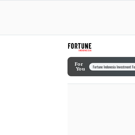
For
Fortune Indonesia Investment F
You