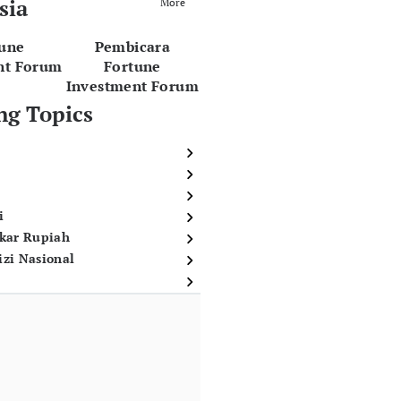
sia
More
tune
Pembicara
nt Forum
Fortune
Investment Forum
ng Topics
i
ukar Rupiah
izi Nasional