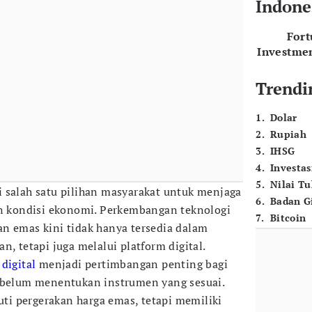
Indone
For
Investme
Trendi
1
.
Dolar
2
.
Rupiah
3
.
IHSG
4
.
Investas
5
.
Nilai T
salah satu pilihan masyarakat untuk menjaga
6
.
Badan G
an kondisi ekonomi. Perkembangan teknologi
7
.
Bitcoin
n emas kini tidak hanya tersedia dalam
n, tetapi juga melalui platform digital.
digital
menjadi pertimbangan penting bagi
sebelum menentukan instrumen yang sesuai.
i pergerakan harga emas, tetapi memiliki