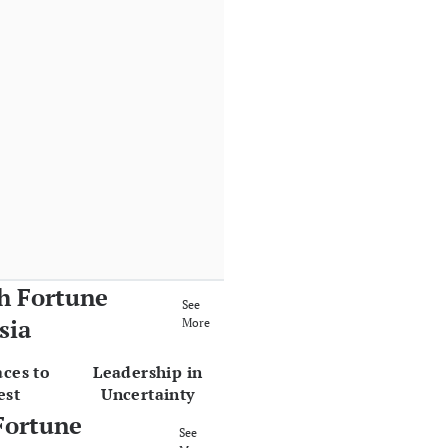
h Fortune
See
sia
More
aces to
Leadership in
est
Uncertainty
Fortune
See