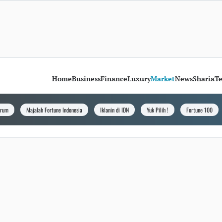
Home
Business
Finance
Luxury
Market
News
Sharia
T
orum
Majalah Fortune Indonesia
Iklanin di IDN
Yuk Pilih !
Fortune 100