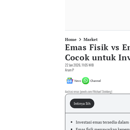
Home
Market
Emas Fisik vs E
Cocok untuk Inv
22 Jun 2026, 11:05 WIB
Arum P
News
Channel
ilustrasi emas (pexels.com/Michael Steinberg)
Intinya Sih
Investasi emas tersedia dalam 
Emas fisik menawarkan kepemili