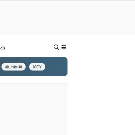
ech
40 Under 40
BPOTY