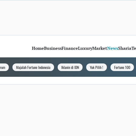
Home
Business
Finance
Luxury
Market
News
Sharia
T
orum
Majalah Fortune Indonesia
Iklanin di IDN
Yuk Pilih !
Fortune 100