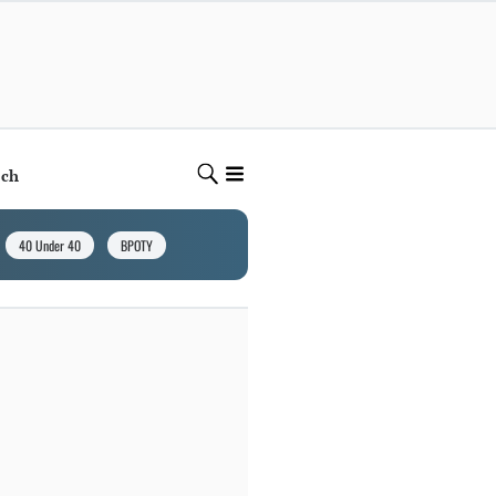
ech
40 Under 40
BPOTY