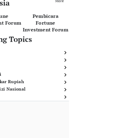
sia
More
tune
Pembicara
nt Forum
Fortune
Investment Forum
ng Topics
i
ukar Rupiah
izi Nasional