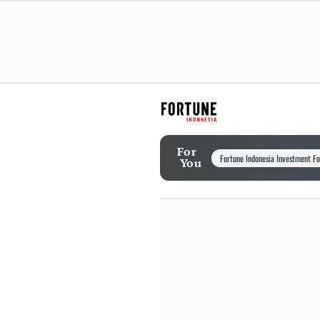
For
Fortune Indonesia Investment F
You