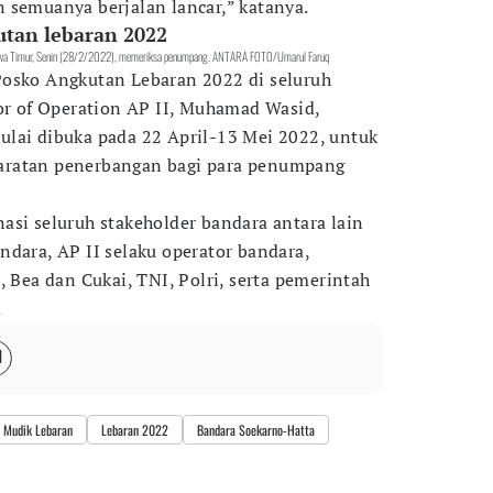
 semuanya berjalan lancar,” katanya.
utan lebaran 2022
o, Jawa Timur, Senin (28/2/2022), memeriksa penumpang. ANTARA FOTO/Umarul Faruq
Posko Angkutan Lebaran 2022 di seluruh
tor of Operation AP II, Muhamad Wasid,
lai dibuka pada 22 April-13 Mei 2022, untuk
aratan penerbangan bagi para penumpang
asi seluruh stakeholder bandara antara lain
ndara, AP II selaku operator bandara,
, Bea dan Cukai, TNI, Polri, serta pemerintah
.
Mudik Lebaran
Lebaran 2022
Bandara Soekarno-Hatta