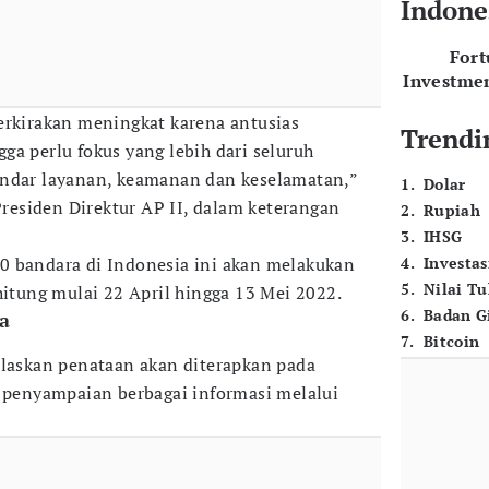
Indone
For
Investme
erkirakan meningkat karena antusias
Trendi
ga perlu fokus yang lebih dari seluruh
andar layanan, keamanan dan keselamatan,”
1
.
Dolar
esiden Direktur AP II, dalam keterangan
2
.
Rupiah
3
.
IHSG
0 bandara di Indonesia ini akan melakukan
4
.
Investas
5
.
Nilai T
hitung mulai 22 April hingga 13 Mei 2022.
6
.
Badan G
a
7
.
Bitcoin
skan penataan akan diterapkan pada
a penyampaian berbagai informasi melalui