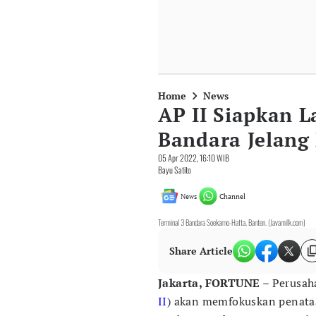
Home
News
AP II Siapkan 
Bandara Jelang
05 Apr 2022, 16:10 WIB
Bayu Satito
News
Channel
Terminal 3 Bandara Soekarno-Hatta, Banten. (Javamilk.com)
Share Article
Jakarta, FORTUNE
– Perusaha
II
) akan memfokuskan penata