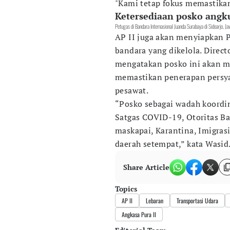
"Kami tetap fokus memastikan
Ketersediaan posko angk
Petugas di Bandara Internasional Juanda Surabaya di Sidoarj
AP II juga akan menyiapkan 
bandara yang dikelola. Direc
mengatakan posko ini akan mu
memastikan penerapan persy
pesawat.
“Posko sebagai wadah koordin
Satgas COVID-19, Otoritas Ba
maskapai, Karantina, Imigrasi
daerah setempat,” kata Wasid
Share Article
Topics
AP II
Lebaran
Transportasi Udara
Angkasa Pura II