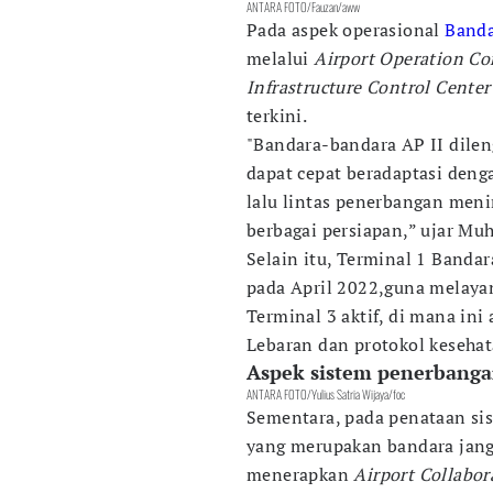
ANTARA FOTO/Fauzan/aww
Pada aspek operasional
Banda
melalui
Airport Operation Co
Infrastructure Control Center
terkini.
"Bandara-bandara AP II dileng
dapat cepat beradaptasi denga
lalu lintas penerbangan meni
berbagai persiapan,” ujar M
Selain itu, Terminal 1 Banda
pada April 2022,guna melayan
Terminal 3 aktif, di mana i
Lebaran dan protokol kesehat
Aspek sistem penerbang
ANTARA FOTO/Yulius Satria Wijaya/foc
Sementara, pada penataan si
yang merupakan bandara jang
menerapkan
Airport Collabor