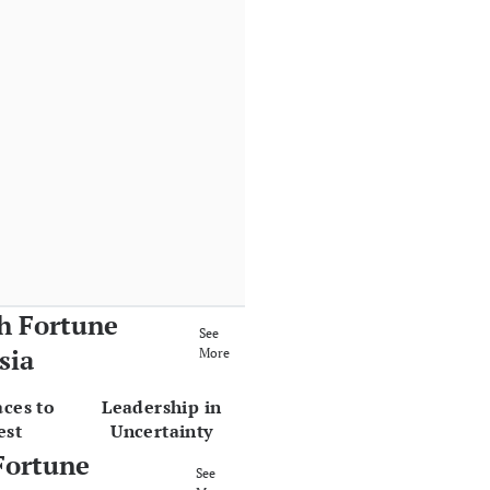
h Fortune
See
sia
More
aces to
Leadership in
est
Uncertainty
Fortune
See