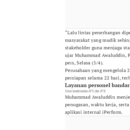
“Lalu lintas penerbangan dip
masyarakat yang mudik sehing
stakeholder guna menjaga st
ujar Muhammad Awaluddin, Pr
pers, Selasa (5/4).
Perusahaan yang mengelola 2
persiapan selama 22 hari, ter
Layanan personel bandar
Sistem kendali bandara AP II. (dok. AP II)
Muhammad Awaluddin menjela
penugasan, waktu kerja, sert
aplikasi internal iPerform.