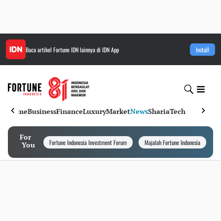
Baca artikel
Fortune IDN
lainnya di IDN App
Install
Home
Business
Finance
Luxury
Market
News
Sharia
Tech
For
Fortune Indonesia Investment Forum
Majalah Fortune Indonesia
I
You