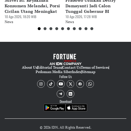
Survei BI: Keyakinan
Prabowo Usulkan Destry
DJ
Editor
Konsumen Melandai, Porsi
Damayanti Jadi Calon
R
Yunisda Dwi Saputri
Cicilan Utang Meningkat
Tunggal Gubernur BI
R
10 Agu 2026, 18:20 WIB
10 Agu 2026, 17:28 WIB
2
10 
News
News
Ne
About Us
Editorial Team
Contact Us
Terms of Services
Pedoman Media Siber
Index
Sitemap
Follow Us
Download
© 2026 IDN. All Rights Reserved.