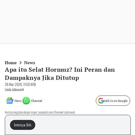
Home
News
Apa itu Selat Hormuz? Ini Peran dan
Dampaknya Jika Ditutup
26 Mar 2026, 11:50 WIB
Linda Juliawanti
News
Channel
Add Us on Google
Ilustrasi kegiatan ekspor impor. (unsplash.com/Dominik Lückmann)
Intinya Sih