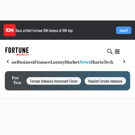
Baca artikel
Fortune IDN
lainnya di IDN App
Install
Home
Business
Finance
Luxury
Market
News
Sharia
Tech
For
Fortune Indonesia Investment Forum
Majalah Fortune Indonesia
I
You