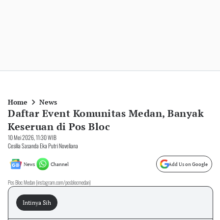
Home
News
Daftar Event Komunitas Medan, Banyak
Keseruan di Pos Bloc
10 Mei 2026, 11:30 WIB
Cesilia Sasanda Eka Putri Noveliana
News
Channel
Add Us on Google
Pos Bloc Medan (instagram.com/posblocmedan)
Intinya Sih