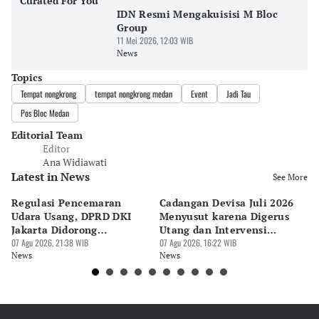
Curated For You
IDN Resmi Mengakuisisi M Bloc
Group
11 Mei 2026, 12:03 WIB
News
Topics
Tempat nongkrong
tempat nongkrong medan
Event
Jadi Tau
Pos Bloc Medan
Editorial Team
Editor
Ana Widiawati
Latest in News
See More
Regulasi Pencemaran
Cadangan Devisa Juli 2026
S
Udara Usang, DPRD DKI
Menyusut karena Digerus
B
Jakarta Didorong
Utang dan Intervensi
Ta
Prioritaskan Revisi Perda
07 Agu 2026, 21:38 WIB
Rupiah
07 Agu 2026, 16:22 WIB
P
07 
News
News
Ne