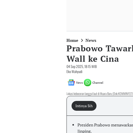
Home
News
Prabowo Tawark
Wall ke Cina
04 Sep 2025, 18:15 WIB
Eko Wahyudi
News
Channel
Lokasi kebocoran tanggul laut di Muara Baru (Dok.KOMMINFOT
Intinya Sih
Presiden Prabowo menawarka
Jinping.