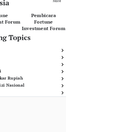
sia
More
tune
Pembicara
nt Forum
Fortune
Investment Forum
ng Topics
i
ukar Rupiah
izi Nasional