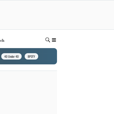
ech
40 Under 40
BPOTY