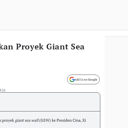
an Proyek Giant Sea
Add Us on Google
IK JU)
n proyek
giant sea wall
(GSW) ke Presiden Cina, Xi