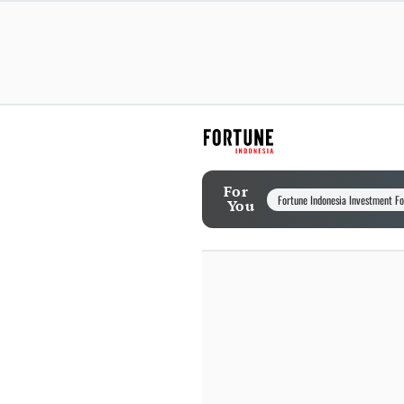
For
Fortune Indonesia Investment F
You