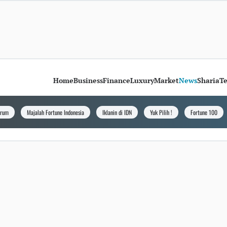
Home
Business
Finance
Luxury
Market
News
Sharia
T
orum
Majalah Fortune Indonesia
Iklanin di IDN
Yuk Pilih !
Fortune 100