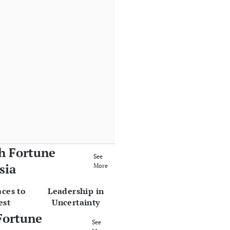
h Fortune
See
sia
More
aces to
Leadership in
est
Uncertainty
Fortune
See