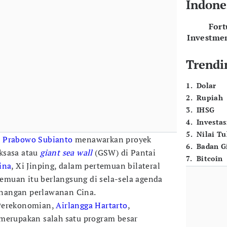
Indone
For
Investme
Trendi
1
.
Dolar
2
.
Rupiah
3
.
IHSG
4
.
Investas
5
.
Nilai T
n
Prabowo Subianto
menawarkan proyek
6
.
Badan G
ksasa atau
giant sea wall
(GSW) di Pantai
7
.
Bitcoin
ina
, Xi Jinping, dalam pertemuan bilateral
rtemuan itu berlangsung di sela-sela agenda
nangan perlawanan Cina.
 Perekonomian,
Airlangga Hartarto
,
merupakan salah satu program besar