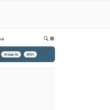
ech
40 Under 40
BPOTY