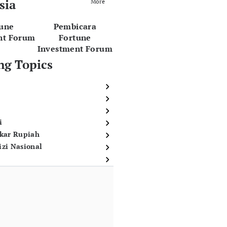
sia
More
tune
Pembicara
nt Forum
Fortune
Investment Forum
ng Topics
i
ukar Rupiah
izi Nasional