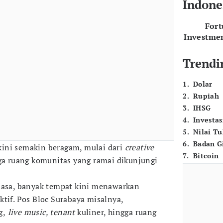
Indone
For
Investme
Trendi
1
.
Dolar
2
.
Rupiah
3
.
IHSG
4
.
Investas
5
.
Nilai T
6
.
Badan G
ini semakin beragam, mulai dari
creative
7
.
Bitcoin
a ruang komunitas yang ramai dikunjungi
biasa, banyak tempat kini menawarkan
ktif. Pos Bloc Surabaya misalnya,
g,
live music, tenant
kuliner, hingga ruang