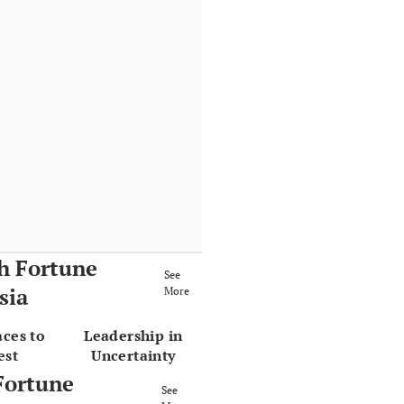
h Fortune
See
sia
More
aces to
Leadership in
est
Uncertainty
Fortune
See