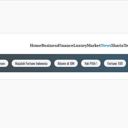
Home
Business
Finance
Luxury
Market
News
Sharia
T
orum
Majalah Fortune Indonesia
Iklanin di IDN
Yuk Pilih !
Fortune 100