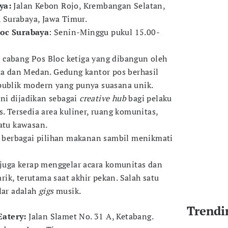
ya:
Jalan Kebon Rojo, Krembangan Selatan,
Surabaya, Jawa Timur.
loc Surabaya
: Senin-Minggu pukul 15.00-
 cabang Pos Bloc ketiga yang dibangun oleh
rta dan Medan. Gedung kantor pos berhasil
publik modern yang punya suasana unik.
ni dijadikan sebagai
creative hub
bagi pelaku
s. Tersedia area kuliner, ruang komunitas,
satu kawasan.
berbagai pilihan makanan sambil menikmati
juga kerap menggelar acara komunitas dan
ik, terutama saat akhir pekan. Salah satu
lar adalah
gigs
musik.
Trendi
Eatery:
Jalan Slamet No. 31 A, Ketabang.