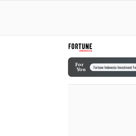
For
Fortune Indonesia Investment F
You