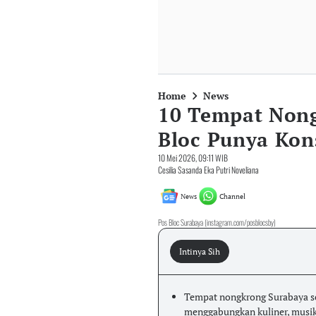
Home
News
10 Tempat Nong
Bloc Punya Kon
10 Mei 2026, 09:11 WIB
Cesilia Sasanda Eka Putri Noveliana
News
Channel
Pos Bloc Surabaya (instagram.com/posblocsby)
Intinya Sih
Tempat nongkrong Surabaya s
menggabungkan kuliner, musik,