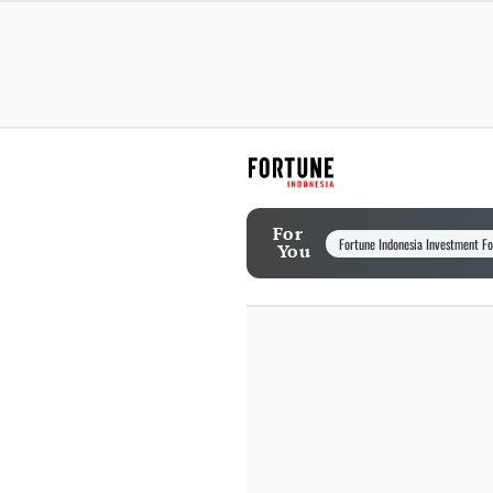
For
Fortune Indonesia Investment F
You