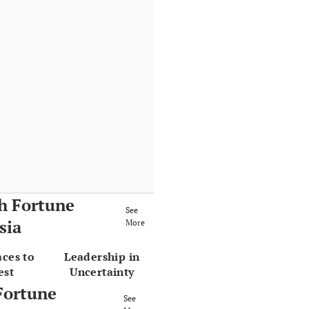
h Fortune
See
sia
More
aces to
Leadership in
est
Uncertainty
Fortune
See