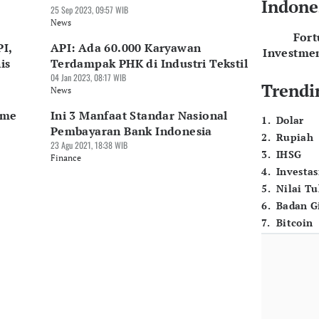
Indone
25 Sep 2023, 09:57 WIB
News
For
I,
API: Ada 60.000 Karyawan
Investme
is
Terdampak PHK di Industri Tekstil
04 Jan 2023, 08:17 WIB
Trendi
News
ume
Ini 3 Manfaat Standar Nasional
1
.
Dolar
Pembayaran Bank Indonesia
2
.
Rupiah
23 Agu 2021, 18:38 WIB
3
.
IHSG
Finance
4
.
Investas
5
.
Nilai T
6
.
Badan G
7
.
Bitcoin