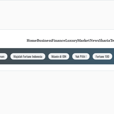
Home
Business
Finance
Luxury
Market
News
Sharia
T
orum
Majalah Fortune Indonesia
Iklanin di IDN
Yuk Pilih !
Fortune 100