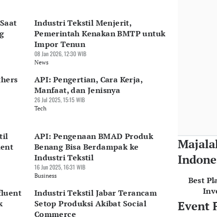
 Saat
Industri Tekstil Menjerit,
ng
Pemerintah Kenakan BMTP untuk
Impor Tenun
08 Jan 2026, 12:30 WIB
News
thers
API: Pengertian, Cara Kerja,
Manfaat, dan Jenisnya
26 Jul 2025, 15:15 WIB
Tech
til
API: Pengenaan BMAD Produk
Majala
ment
Benang Bisa Berdampak ke
Indone
Industri Tekstil
16 Jun 2025, 16:31 WIB
Business
Best Pl
Inv
luent
Industri Tekstil Jabar Terancam
k
Setop Produksi Akibat Social
Event 
Commerce