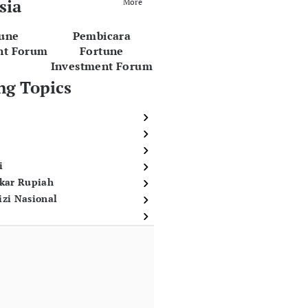
sia
More
tune
Pembicara
nt Forum
Fortune
Investment Forum
ng Topics
i
ukar Rupiah
izi Nasional