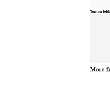
Tonton lebi
More f