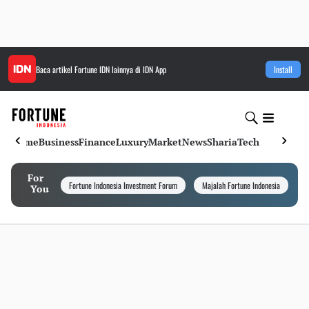
Baca artikel
Fortune IDN
lainnya di IDN App
Install
Home
Business
Finance
Luxury
Market
News
Sharia
Tech
For
Fortune Indonesia Investment Forum
Majalah Fortune Indonesia
I
You