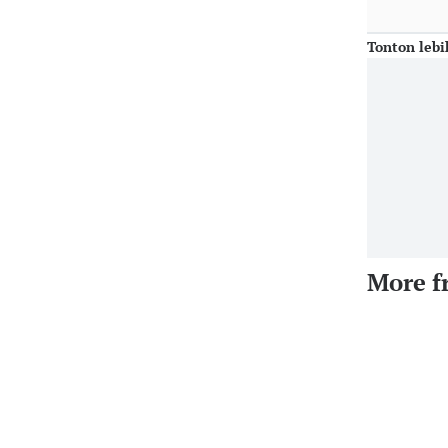
Tonton lebi
More f