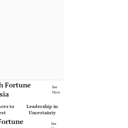
h Fortune
See
sia
More
aces to
Leadership in
est
Uncertainty
Fortune
See