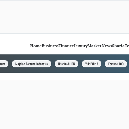
Home
Business
Finance
Luxury
Market
News
Sharia
T
orum
Majalah Fortune Indonesia
Iklanin di IDN
Yuk Pilih !
Fortune 100