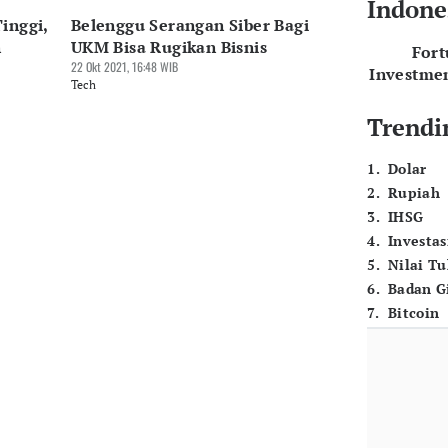
Indone
inggi,
Belenggu Serangan Siber Bagi
n
UKM Bisa Rugikan Bisnis
For
22 Okt 2021, 16:48 WIB
Investme
Tech
Trendi
1
.
Dolar
2
.
Rupiah
3
.
IHSG
4
.
Investas
5
.
Nilai T
6
.
Badan G
7
.
Bitcoin