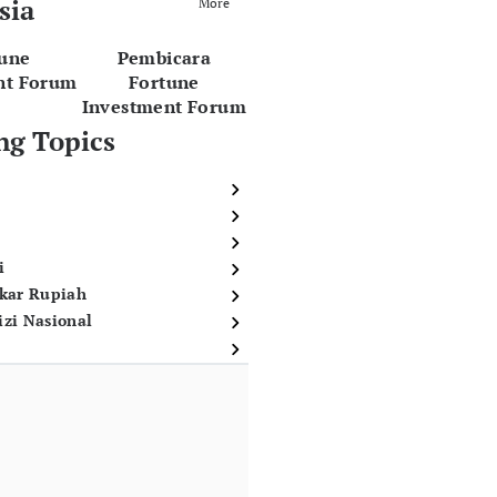
sia
More
tune
Pembicara
nt Forum
Fortune
Investment Forum
ng Topics
i
ukar Rupiah
izi Nasional