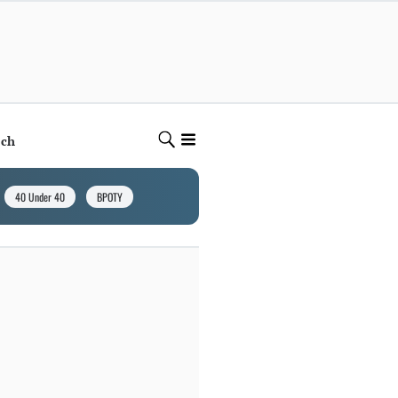
ech
40 Under 40
BPOTY