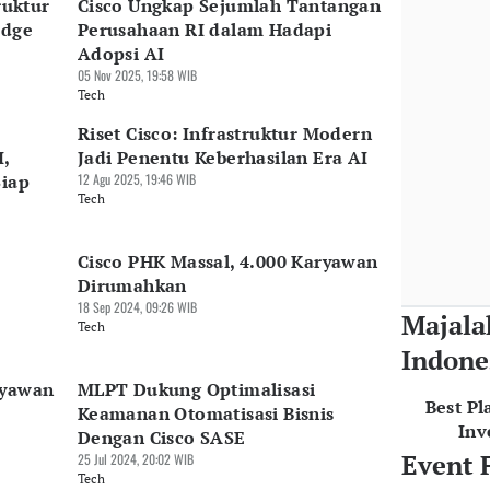
ruktur
Cisco Ungkap Sejumlah Tantangan
Edge
Perusahaan RI dalam Hadapi
Adopsi AI
05 Nov 2025, 19:58 WIB
Tech
Riset Cisco: Infrastruktur Modern
I,
Jadi Penentu Keberhasilan Era AI
Siap
12 Agu 2025, 19:46 WIB
Tech
Cisco PHK Massal, 4.000 Karyawan
Dirumahkan
18 Sep 2024, 09:26 WIB
Majala
Tech
Indone
ryawan
MLPT Dukung Optimalisasi
Best Pl
Keamanan Otomatisasi Bisnis
Inv
Dengan Cisco SASE
Event 
25 Jul 2024, 20:02 WIB
Tech