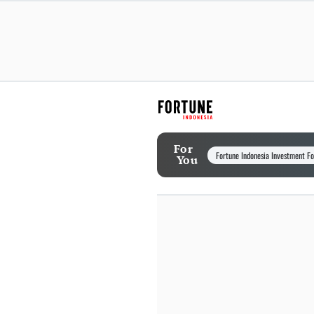
For
Fortune Indonesia Investment F
You