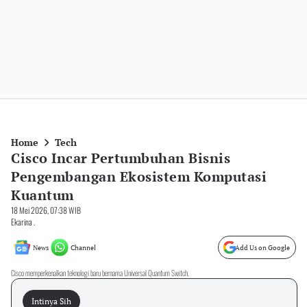
Home
Tech
Cisco Incar Pertumbuhan Bisnis
Pengembangan Ekosistem Komputasi
Kuantum
18 Mei 2026, 07:38 WIB
Ekarina .
News
Channel
Add Us on Google
Cisco memperkenalkan teknologi baru bernama Universal Quantum Switch.
Intinya Sih