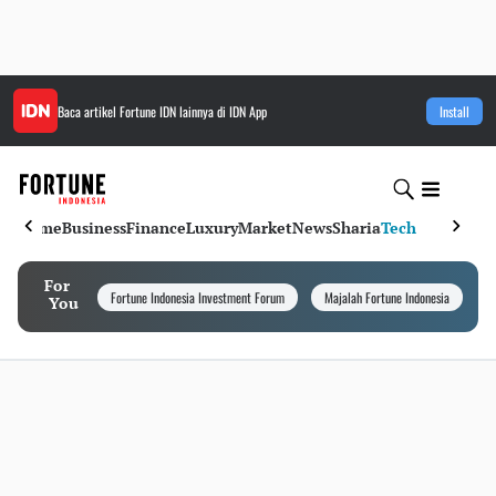
Baca artikel
Fortune IDN
lainnya di IDN App
Install
Home
Business
Finance
Luxury
Market
News
Sharia
Tech
For
Fortune Indonesia Investment Forum
Majalah Fortune Indonesia
I
You