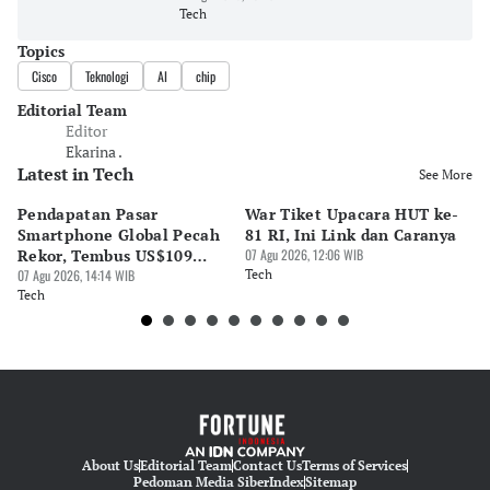
Tech
Topics
Cisco
Teknologi
AI
chip
Editorial Team
Editor
Ekarina .
Latest in Tech
See More
Pendapatan Pasar
War Tiket Upacara HUT ke-
Tr
Smartphone Global Pecah
81 RI, Ini Link dan Caranya
Pe
Rekor, Tembus US$109
07 Agu 2026, 12:06 WIB
BA
Miliar
07 Agu 2026, 14:14 WIB
Tech
S
07 
Tech
Te
About Us
Editorial Team
Contact Us
Terms of Services
Pedoman Media Siber
Index
Sitemap