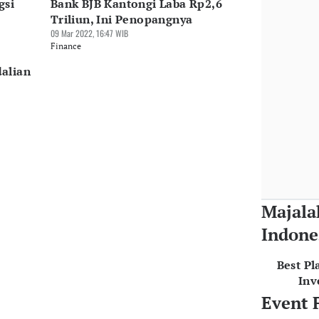
gsi
Bank BJB Kantongi Laba Rp2,6
Triliun, Ini Penopangnya
09 Mar 2022, 16:47 WIB
Finance
alian
Majala
Indone
Best Pl
Inv
Event 