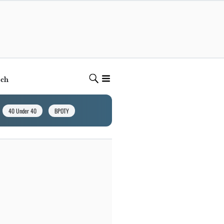
ech
40 Under 40
BPOTY