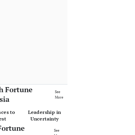
h Fortune
See
sia
More
aces to
Leadership in
est
Uncertainty
Fortune
See