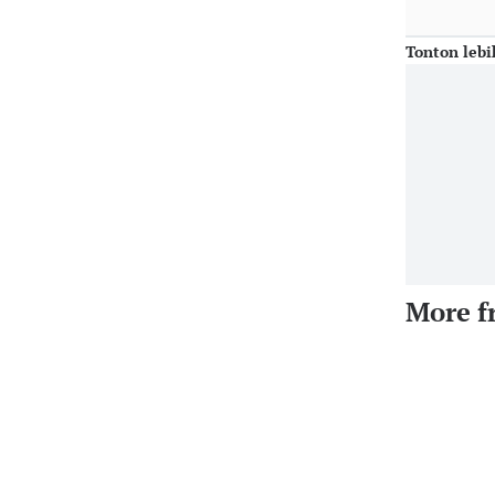
Tonton lebi
More f