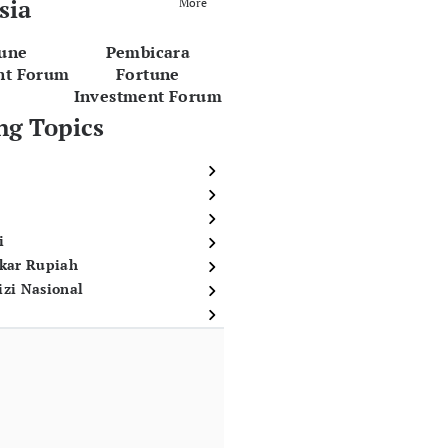
sia
More
tune
Pembicara
nt Forum
Fortune
Investment Forum
ng Topics
i
ukar Rupiah
izi Nasional