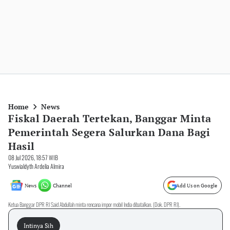
Home
News
Fiskal Daerah Tertekan, Banggar Minta
Pemerintah Segera Salurkan Dana Bagi
Hasil
08 Jul 2026, 18:57 WIB
Yuswialdyth Ardelia Almira
News
Channel
Add Us on Google
Ketua Banggar DPR RI Said Abdullah minta rencana impor mobil India dibatalkan. (Dok. DPR RI).
Intinya Sih