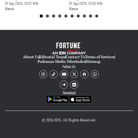
Rupiah
07 Agu 2026, 16:22 WIB
Perusahaan
07 Agu 2026, 15:50 WIB
07 
News
News
Ne
About Us
Editorial Team
Contact Us
Terms of Services
Pedoman Media Siber
Index
Sitemap
Follow Us
Download
© 2026 IDN. All Rights Reserved.