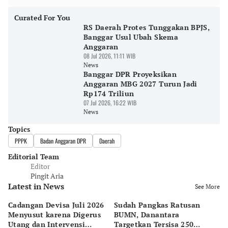
Curated For You
RS Daerah Protes Tunggakan BPJS,
Banggar Usul Ubah Skema
Anggaran
08 Jul 2026, 11:11 WIB
News
Banggar DPR Proyeksikan
Anggaran MBG 2027 Turun Jadi
Rp174 Triliun
07 Jul 2026, 16:22 WIB
News
Topics
PPPK
Badan Anggaran DPR
Daerah
Editorial Team
Editor
Pingit Aria
Latest in News
See More
Cadangan Devisa Juli 2026
Sudah Pangkas Ratusan
Pe
Menyusut karena Digerus
BUMN, Danantara
P
Utang dan Intervensi
Targetkan Tersisa 250
P