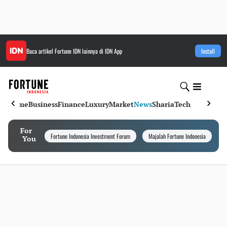
Baca artikel
Fortune IDN
lainnya di IDN App
Install
Home
Business
Finance
Luxury
Market
News
Sharia
Tech
For
Fortune Indonesia Investment Forum
Majalah Fortune Indonesia
I
You