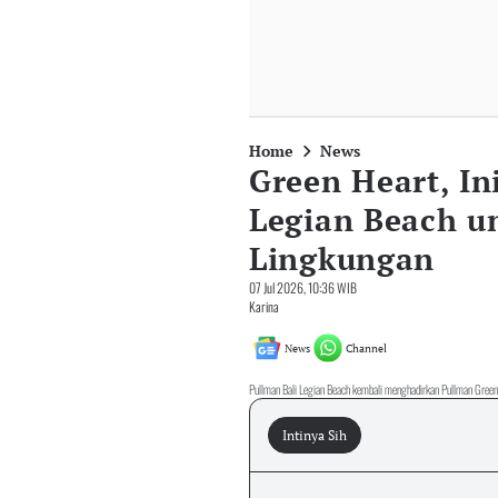
Home
News
Green Heart, In
Legian Beach u
Lingkungan
07 Jul 2026, 10:36 WIB
Karina
News
Channel
Pullman Bali Legian Beach kembali menghadirkan Pullman Green
Intinya Sih