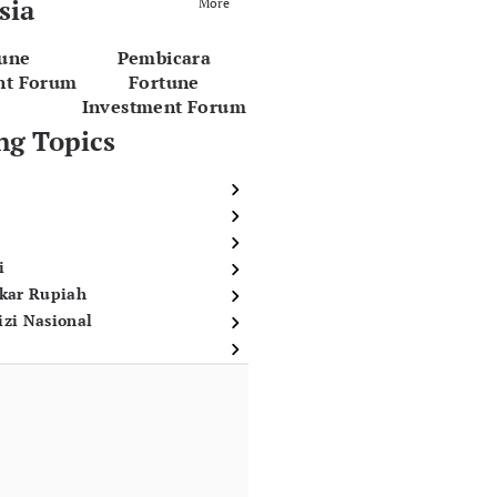
sia
More
tune
Pembicara
nt Forum
Fortune
Investment Forum
ng Topics
i
ukar Rupiah
izi Nasional