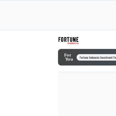
For
Fortune Indonesia Investment F
You