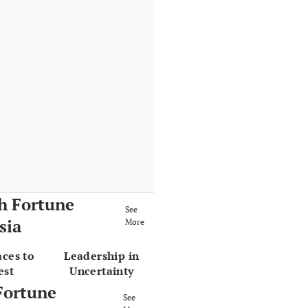
h Fortune
See
sia
More
aces to
Leadership in
est
Uncertainty
Fortune
See