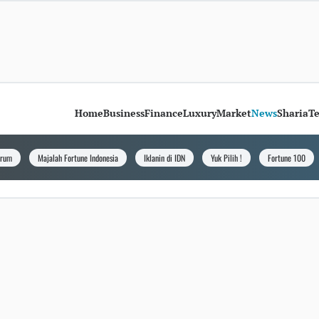
Home
Business
Finance
Luxury
Market
News
Sharia
T
orum
Majalah Fortune Indonesia
Iklanin di IDN
Yuk Pilih !
Fortune 100