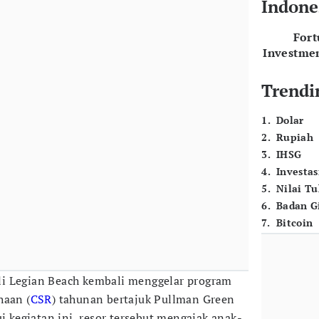
Indone
For
Investme
Trendi
1
.
Dolar
2
.
Rupiah
3
.
IHSG
4
.
Investas
5
.
Nilai T
6
.
Badan G
7
.
Bitcoin
i Legian Beach kembali menggelar program
haan (
CSR
) tahunan bertajuk Pullman Green
ui kegiatan ini, resor tersebut mengajak anak-