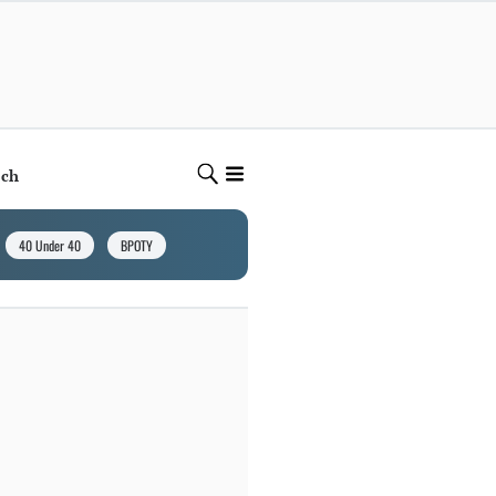
ech
40 Under 40
BPOTY