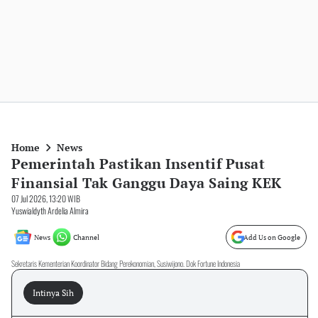
Home
News
Pemerintah Pastikan Insentif Pusat
Finansial Tak Ganggu Daya Saing KEK
07 Jul 2026, 13:20 WIB
Yuswialdyth Ardelia Almira
News
Channel
Add Us on Google
Sekretaris Kementerian Koordinator Bidang Perekonomian, Susiwijono. Dok Fortune Indonesia
Intinya Sih