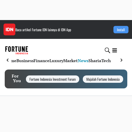
Baca artikel
Fortune IDN
lainnya di IDN App
Install
Home
Business
Finance
Luxury
Market
News
Sharia
Tech
For
Fortune Indonesia Investment Forum
Majalah Fortune Indonesia
I
You