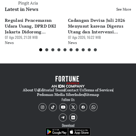
Pingit Aria
Latest in News
See More
Regulasi Pencemaran
Cadangan Devisa Juli 2026
S
Udara Usang, DPRD DKI
Menyusut karena Digerus
B
Jakarta Didorong
Utang dan Intervensi
Ta
Prioritaskan Revisi Perda
07 Agu 2026, 21:38 WIB
Rupiah
07 Agu 2026, 16:22 WIB
P
07 
News
News
Ne
About Us
Editorial Team
Contact Us
Terms of Services
Pedoman Media Siber
Index
Sitemap
Follow Us
Download