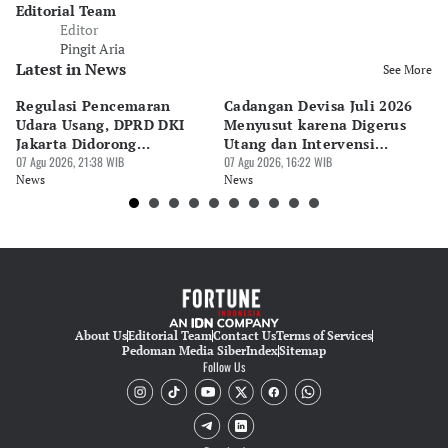
Editorial Team
Editor
Pingit Aria
Latest in News
See More
Regulasi Pencemaran
Cadangan Devisa Juli 2026
S
Udara Usang, DPRD DKI
Menyusut karena Digerus
B
Jakarta Didorong
Utang dan Intervensi
Ta
Prioritaskan Revisi Perda
07 Agu 2026, 21:38 WIB
Rupiah
07 Agu 2026, 16:22 WIB
P
07 
News
News
Ne
About Us
Editorial Team
Contact Us
Terms of Services
Pedoman Media Siber
Index
Sitemap
Follow Us