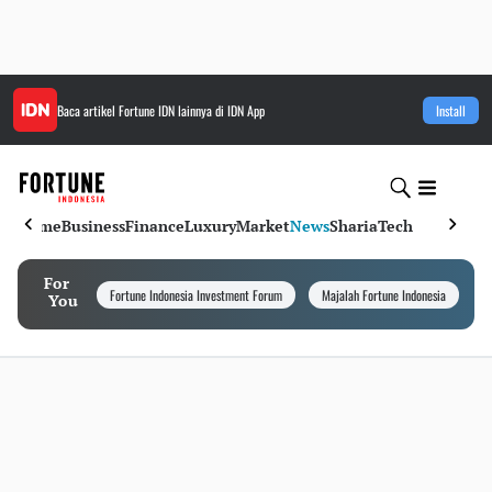
Baca artikel
Fortune IDN
lainnya di IDN App
Install
Home
Business
Finance
Luxury
Market
News
Sharia
Tech
For
Fortune Indonesia Investment Forum
Majalah Fortune Indonesia
I
You