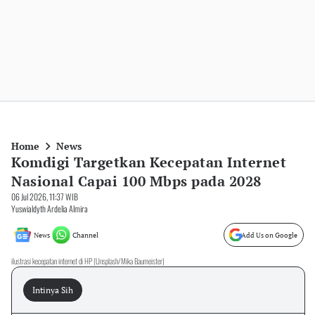
Home
News
Komdigi Targetkan Kecepatan Internet
Nasional Capai 100 Mbps pada 2028
06 Jul 2026, 11:37 WIB
Yuswialdyth Ardelia Almira
News
Channel
Add Us on Google
ilustrasi kecepatan internet di HP (Unsplash/Mika Baumeister)
Intinya Sih