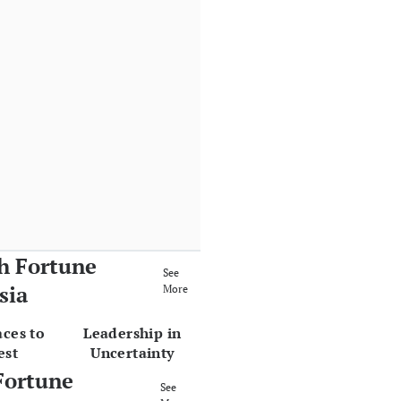
h Fortune
See
sia
More
aces to
Leadership in
est
Uncertainty
Fortune
See