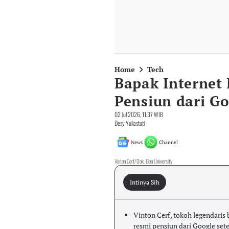
Home
Tech
Bapak Internet 
Pensiun dari Go
02 Jul 2026, 11:37 WIB
Desy Yuliastuti
News
Channel
Vinton Cerf/Dok. Elon University
Intinya Sih
Vinton Cerf, tokoh legendaris 
resmi pensiun dari Google set