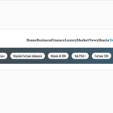
Home
Business
Finance
Luxury
Market
News
Sharia
T
orum
Majalah Fortune Indonesia
Iklanin di IDN
Yuk Pilih !
Fortune 100