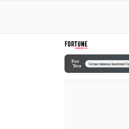
For
Fortune Indonesia Investment F
You