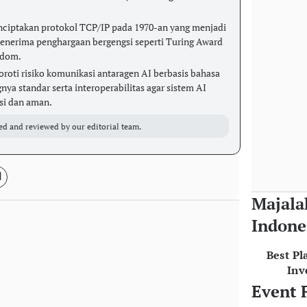
ciptakan protokol TCP/IP pada 1970-an yang menjadi
menerima penghargaan bergengsi seperti Turing Award
edom.
roti risiko komunikasi antaragen AI berbasis bahasa
ya standar serta interoperabilitas agar sistem AI
isi dan aman.
ed and reviewed by our editorial team.
Majala
Indone
Best Pl
Inv
Event 