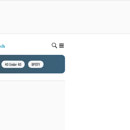
ech
40 Under 40
BPOTY