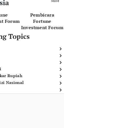
sia
More
tune
Pembicara
nt Forum
Fortune
Investment Forum
ng Topics
i
ukar Rupiah
izi Nasional