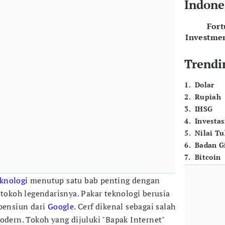
Indone
For
Investme
Trendi
1
.
Dolar
2
.
Rupiah
3
.
IHSG
4
.
Investas
5
.
Nilai T
6
.
Badan G
7
.
Bitcoin
knologi
menutup satu bab penting dengan
 tokoh legendarisnya. Pakar teknologi berusia
 pensiun dari
Google
. Cerf dikenal sebagai salah
dern. Tokoh yang dijuluki "Bapak Internet"