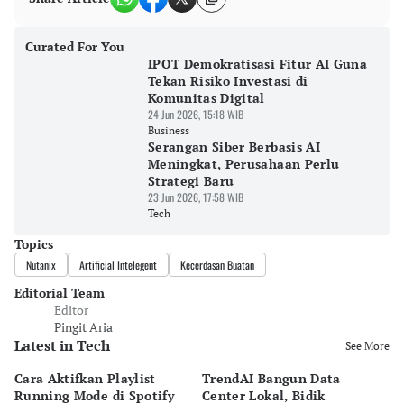
Curated For You
IPOT Demokratisasi Fitur AI Guna
Tekan Risiko Investasi di
Komunitas Digital
24 Jun 2026, 15:18 WIB
Business
Serangan Siber Berbasis AI
Meningkat, Perusahaan Perlu
Strategi Baru
23 Jun 2026, 17:58 WIB
Tech
Topics
Nutanix
Artificial Intelegent
Kecerdasan Buatan
Editorial Team
Editor
Pingit Aria
Latest in Tech
See More
Cara Aktifkan Playlist
TrendAI Bangun Data
Sc
Running Mode di Spotify
Center Lokal, Bidik
In