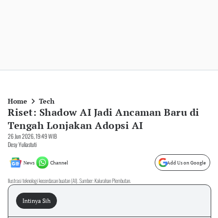
Home
Tech
Riset: Shadow AI Jadi Ancaman Baru di
Tengah Lonjakan Adopsi AI
26 Jun 2026, 19:49 WIB
Desy Yuliastuti
News
Channel
Add Us on Google
Ilustrasi teknologi kecerdasan buatan (AI). Sumber: Kalurahan Plembutan.
Intinya Sih