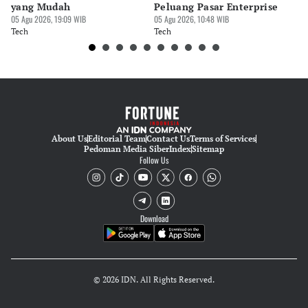
yang Mudah
Peluang Pasar Enterprise
Em
05 Agu 2026, 19:09 WIB
05 Agu 2026, 10:48 WIB
03 
Tech
Tech
Te
About Us
Editorial Team
Contact Us
Terms of Services
Pedoman Media Siber
Index
Sitemap
Follow Us
Download
© 2026 IDN. All Rights Reserved.