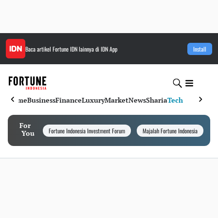
Baca artikel
Fortune IDN
lainnya di IDN App
Install
Home
Business
Finance
Luxury
Market
News
Sharia
Tech
For
Fortune Indonesia Investment Forum
Majalah Fortune Indonesia
I
You