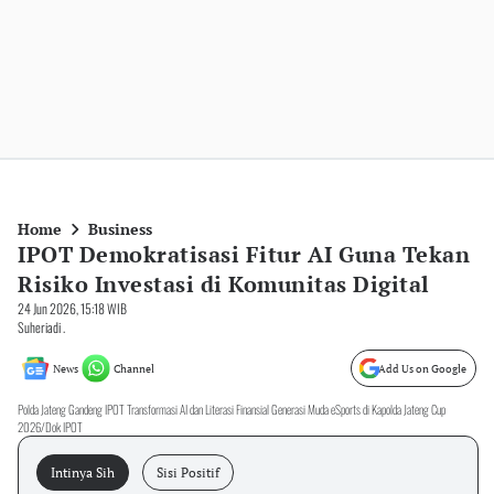
Home
Business
IPOT Demokratisasi Fitur AI Guna Tekan
Risiko Investasi di Komunitas Digital
24 Jun 2026, 15:18 WIB
Suheriadi .
News
Channel
Add Us on Google
Polda Jateng Gandeng IPOT Transformasi AI dan Literasi Finansial Generasi Muda eSports di Kapolda Jateng Cup
2026/Dok IPOT
Intinya Sih
Sisi Positif