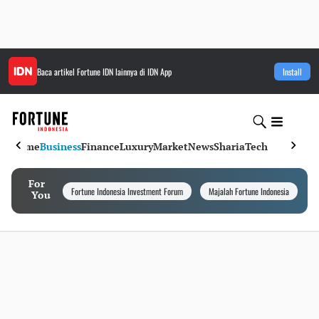
Baca artikel
Fortune IDN
lainnya di IDN App
Install
Home
Business
Finance
Luxury
Market
News
Sharia
Tech
For
Fortune Indonesia Investment Forum
Majalah Fortune Indonesia
I
You