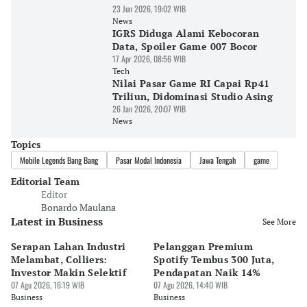
23 Jun 2026, 19:02 WIB
News
IGRS Diduga Alami Kebocoran
Data, Spoiler Game 007 Bocor
17 Apr 2026, 08:56 WIB
Tech
Nilai Pasar Game RI Capai Rp41
Triliun, Didominasi Studio Asing
26 Jan 2026, 20:07 WIB
News
Topics
Mobile Legends Bang Bang
Pasar Modal Indonesia
Jawa Tengah
game
Editorial Team
Editor
Bonardo Maulana
Latest in Business
See More
Serapan Lahan Industri
Pelanggan Premium
Pe
Melambat, Colliers:
Spotify Tembus 300 Juta,
F&
Investor Makin Selektif
Pendapatan Naik 14%
Or
07 Agu 2026, 16:19 WIB
07 Agu 2026, 14:40 WIB
07 
Business
Business
Bu