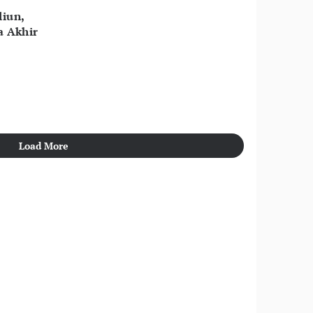
liun,
a Akhir
Load More