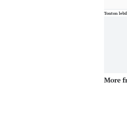
Tonton lebi
More f