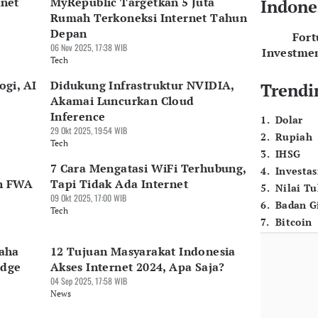
knet
MyRepublic Targetkan 5 Juta
Indone
Rumah Terkoneksi Internet Tahun
Depan
For
06 Nov 2025, 17:38 WIB
Investme
Tech
gi, AI
Didukung Infrastruktur NVIDIA,
Trendi
Akamai Luncurkan Cloud
Inference
1
.
Dolar
29 Okt 2025, 19:54 WIB
2
.
Rupiah
Tech
3
.
IHSG
7 Cara Mengatasi WiFi Terhubung,
4
.
Investas
n FWA
Tapi Tidak Ada Internet
5
.
Nilai T
09 Okt 2025, 17:00 WIB
6
.
Badan G
Tech
7
.
Bitcoin
aha
12 Tujuan Masyarakat Indonesia
Edge
Akses Internet 2024, Apa Saja?
04 Sep 2025, 17:58 WIB
News