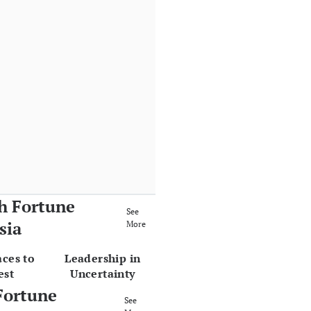
h Fortune
See
sia
More
aces to
Leadership in
est
Uncertainty
Fortune
See