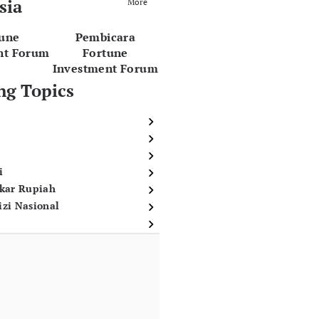
sia
More
tune
Pembicara
nt Forum
Fortune
Investment Forum
ng Topics
i
ukar Rupiah
izi Nasional