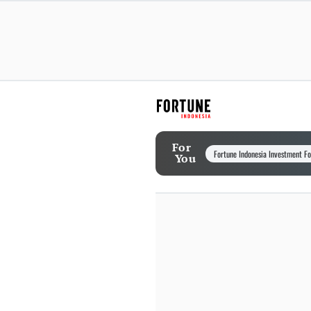
For
Fortune Indonesia Investment F
You