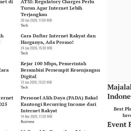
net di
ATSI: Regulatory Charges Perlu
Turun Agar Internet Lebih
Terjangkau
30 Jan 2026, 17:50 WIB
Tech
ah
Cara Daftar Internet Rakyat dan
t
Harganya, Ada Promo!
24 Jan 2026, 15:30 WIB
Tech
Kejar 100 Mbps, Pemerintah
Cara
Berambisi Persempit Kesenjangan
Digital
13 Jan 2026, 13:23 WIB
Majala
Tech
Indone
ternet
Personel Alih Daya (PADA) Bakal
025
Kantongi Recurring Income dari
Best Pl
Internet Rakyat
Inv
14 Nov 2025, 17:39 WIB
Business
Event 