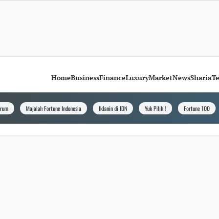
Home
Business
Finance
Luxury
Market
News
Sharia
T
orum
Majalah Fortune Indonesia
Iklanin di IDN
Yuk Pilih !
Fortune 100