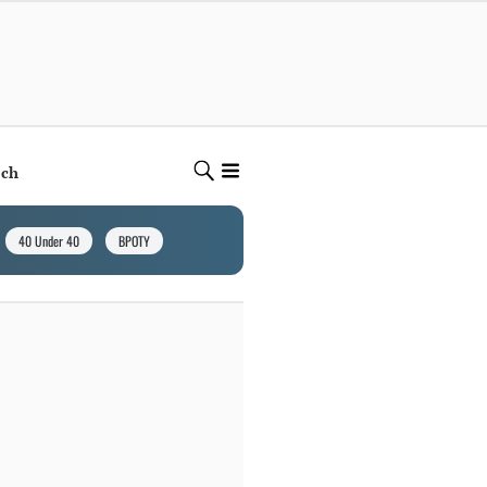
ech
40 Under 40
BPOTY