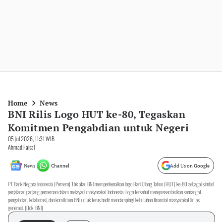
Home
News
BNI Rilis Logo HUT ke-80, Tegaskan
Komitmen Pengabdian untuk Negeri
05 Jul 2026, 11:31 WIB
Ahmad Faisal
News
Channel
Add Us on Google
PT Bank Negara Indonesia (Persero) Tbk atau BNI memperkenalkan logo Hari Ulang Tahun (HUT) ke-80 sebagai simbol
perjalanan panjang perseroan dalam melayani masyarakat Indonesia. Logo tersebut merepresentasikan semangat
pengabdian, kolaborasi, dan komitmen BNI untuk terus hadir mendampingi kebutuhan finansial masyarakat lintas
generasi. (Dok. BNI)