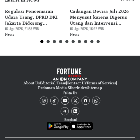
Regulasi Pencemaran
Cadangan Devisa Juli 2026
S
Udara Usang, DPRD DKI
Menyusut karena Digerus
B
Jakarta Didorong
Utang dan Intervensi
Ta
Prioritaskan Revisi Perda
07 Agu 2026, 21:38 WIB
Rupiah
07 Agu 2026, 16:22 WIB
P
07 
News
News
Ne
About Us
Editorial Team
Contact Us
Terms of Services
Pedoman Media Siber
Index
Sitemap
Follow Us
Download