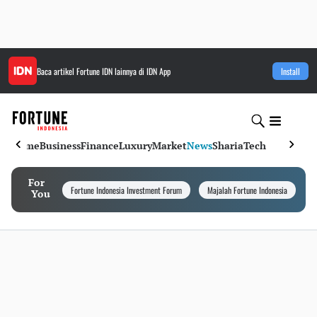
Baca artikel
Fortune IDN
lainnya di IDN App
Install
Home
Business
Finance
Luxury
Market
News
Sharia
Tech
For
Fortune Indonesia Investment Forum
Majalah Fortune Indonesia
I
You