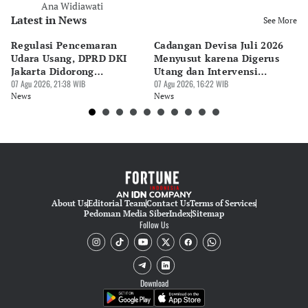
Ana Widiawati
Latest in News
See More
Regulasi Pencemaran
Cadangan Devisa Juli 2026
S
Udara Usang, DPRD DKI
Menyusut karena Digerus
B
Jakarta Didorong
Utang dan Intervensi
Ta
Prioritaskan Revisi Perda
07 Agu 2026, 21:38 WIB
Rupiah
07 Agu 2026, 16:22 WIB
P
07 
News
News
Ne
About Us
Editorial Team
Contact Us
Terms of Services
Pedoman Media Siber
Index
Sitemap
Follow Us
Download