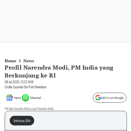
Home
News
Profil Narendra Modi, PM India yang
Berkunjung ke RI
08 Jul 2026, 13:32 WIB
Cesilia Sasanda Eka Putri Noveliana
News
Channel
Add Us on Google
PM India Narendra Modi (x.com/Narendra Modi)
Intinya Sih