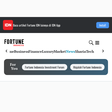
Baca artikel
Fortune IDN
lainnya di IDN App
Install
Home
Business
Finance
Luxury
Market
News
Sharia
Tech
For
Fortune Indonesia Investment Forum
Majalah Fortune Indonesia
I
You