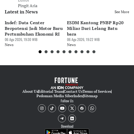
Pingit Aria
Latest in News
See More
Indef: Data Center
ESDM Kantong PNBP Rp20
Ek
Berpotensi Jadi Motor Baru
Miliar Dari Lelang Batu
Tu
Pertumbuhan Ekonomi RI
bara
P
06 Agu 2026, 19:30 WIB
06 Agu 2026, 19:22 WIB
06 
News
News
Ne
About Us
Editorial Team
Contact Us
Terms of Services
Pedoman Media Siber
Index
Sitemap
Follow Us
Download