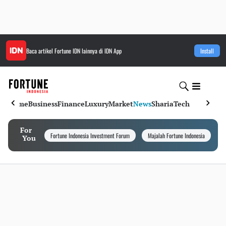
Baca artikel
Fortune IDN
lainnya di IDN App
Install
Home
Business
Finance
Luxury
Market
News
Sharia
Tech
For
Fortune Indonesia Investment Forum
Majalah Fortune Indonesia
I
You