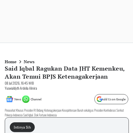
Home
News
Said Iqbal Ragukan Data JHT Kemenkeu,
Akan Temui BPJS Ketenagakerjaan
08 Jul 2026, 16:45 WIB
Yuswialdyth Ardelia Almira
News
Channel
Add Us on Google
Penasehat Khusus Presiden RI Bidang Ketenagakerjaan Kesejahteraan Buruh sekaligus Presiden Konfederasi Serikat
Pekerja Indonesia Said Iqbal. Dok Fortune Indonesia
Intinya Sih