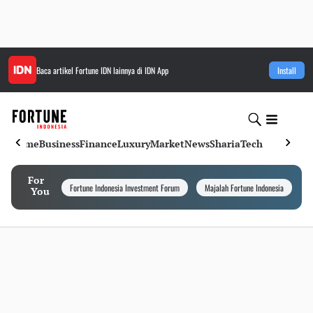
Baca artikel
Fortune IDN
lainnya di IDN App
Install
Home
Business
Finance
Luxury
Market
News
Sharia
Tech
For
Fortune Indonesia Investment Forum
Majalah Fortune Indonesia
I
You