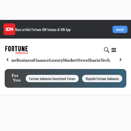
Baca artikel
Fortune IDN
lainnya di IDN App
Install
Home
Business
Finance
Luxury
Market
News
Sharia
Tech
For
Fortune Indonesia Investment Forum
Majalah Fortune Indonesia
I
You