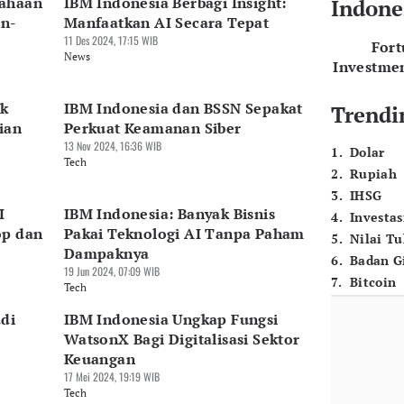
sahaan
IBM Indonesia Berbagi Insight:
Indone
en-
Manfaatkan AI Secara Tepat
11 Des 2024, 17:15 WIB
For
News
Investme
ik
IBM Indonesia dan BSSN Sepakat
Trendi
ian
Perkuat Keamanan Siber
13 Nov 2024, 16:36 WIB
1
.
Dolar
Tech
2
.
Rupiah
3
.
IHSG
I
IBM Indonesia: Banyak Bisnis
4
.
Investas
op dan
Pakai Teknologi AI Tanpa Paham
5
.
Nilai T
Dampaknya
6
.
Badan G
19 Jun 2024, 07:09 WIB
7
.
Bitcoin
Tech
di
IBM Indonesia Ungkap Fungsi
WatsonX Bagi Digitalisasi Sektor
Keuangan
17 Mei 2024, 19:19 WIB
Tech