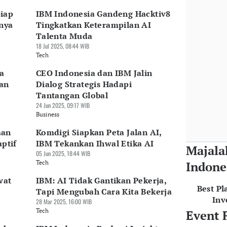
iap
IBM Indonesia Gandeng Hacktiv8
nya
Tingkatkan Keterampilan AI
Talenta Muda
18 Jul 2025, 08:44 WIB
Tech
sa
CEO Indonesia dan IBM Jalin
an
Dialog Strategis Hadapi
Tantangan Global
24 Jun 2025, 09:17 WIB
Business
aan
Komdigi Siapkan Peta Jalan AI,
aptif
IBM Tekankan Ihwal Etika AI
Majala
05 Jun 2025, 18:44 WIB
Tech
Indone
wat
IBM: AI Tidak Gantikan Pekerja,
Best Pl
Tapi Mengubah Cara Kita Bekerja
Inv
28 Mar 2025, 16:00 WIB
Tech
Event 