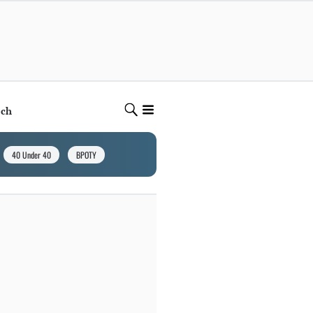
ech
40 Under 40
BPOTY