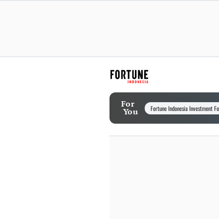
For
Fortune Indonesia Investment F
You