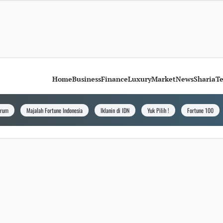
Home
Business
Finance
Luxury
Market
News
Sharia
T
orum
Majalah Fortune Indonesia
Iklanin di IDN
Yuk Pilih !
Fortune 100