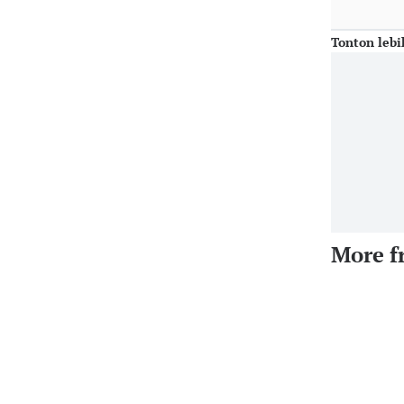
Tonton lebi
More f