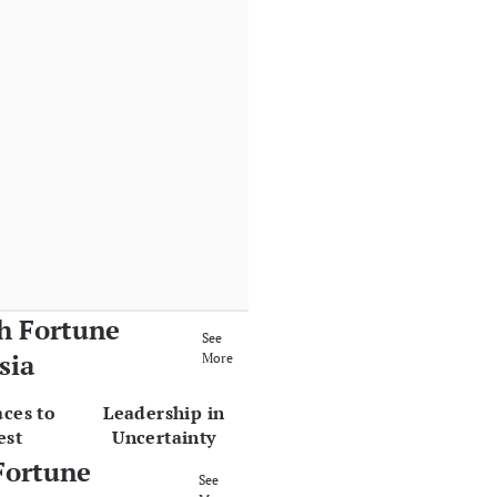
h Fortune
See
sia
More
aces to
Leadership in
est
Uncertainty
Fortune
See