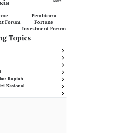
sia
More
tune
Pembicara
nt Forum
Fortune
Investment Forum
ng Topics
i
ukar Rupiah
izi Nasional