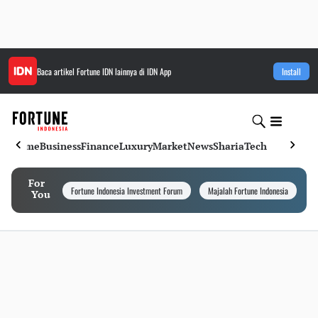
Baca artikel
Fortune IDN
lainnya di IDN App
Install
Home
Business
Finance
Luxury
Market
News
Sharia
Tech
For
Fortune Indonesia Investment Forum
Majalah Fortune Indonesia
I
You