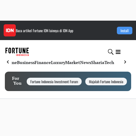
Baca artikel
Fortune IDN
lainnya di IDN App
Install
Home
Business
Finance
Luxury
Market
News
Sharia
Tech
For
Fortune Indonesia Investment Forum
Majalah Fortune Indonesia
I
You