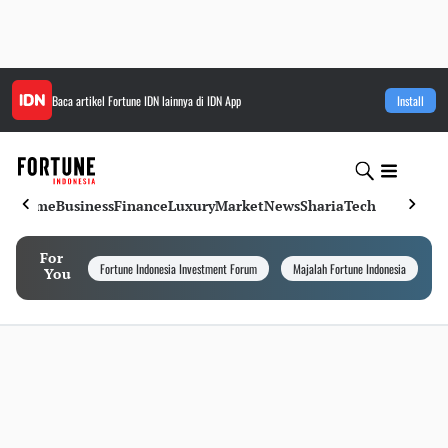
Baca artikel
Fortune IDN
lainnya di IDN App
Install
Home
Business
Finance
Luxury
Market
News
Sharia
Tech
For
Fortune Indonesia Investment Forum
Majalah Fortune Indonesia
I
You