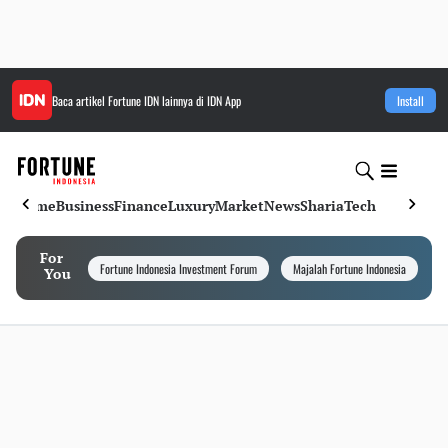
Baca artikel
Fortune IDN
lainnya di IDN App
Install
Home
Business
Finance
Luxury
Market
News
Sharia
Tech
For
Fortune Indonesia Investment Forum
Majalah Fortune Indonesia
I
You