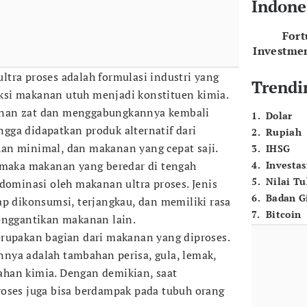
Indone
For
Investme
ltra proses adalah formulasi industri yang
Trendi
si makanan utuh menjadi konstituen kimia.
nan zat dan menggabungkannya kembali
1
.
Dolar
ga didapatkan produk alternatif dari
2
.
Rupiah
an minimal, dan makanan yang cepat saji.
3
.
IHSG
 maka makanan yang beredar di tengah
4
.
Investas
5
.
Nilai T
idominasi oleh makanan ultra proses. Jenis
6
.
Badan G
ap dikonsumsi, terjangkau, dan memiliki rasa
7
.
Bitcoin
enggantikan makanan lain.
rupakan bagian dari makanan yang diproses.
nya adalah tambahan perisa, gula, lemak,
han kimia. Dengan demikian, saat
oses juga bisa berdampak pada tubuh orang