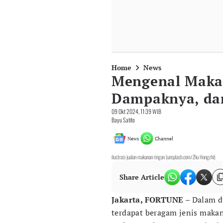
Home
News
Mengenal Makan
Dampaknya, da
09 Okt 2024, 11:39 WIB
Bayu Satito
News
Channel
ilustrasi jualan makanan ringan (unsplash.com/Zhu Hongzhi)
Share Article
Jakarta, FORTUNE
– Dalam d
terdapat beragam jenis makan