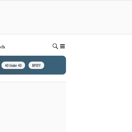
ech
40 Under 40
BPOTY