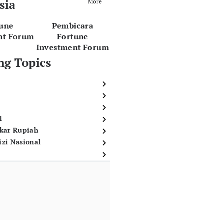
sia
More
tune
Pembicara
nt Forum
Fortune
Investment Forum
ng Topics
i
ukar Rupiah
izi Nasional