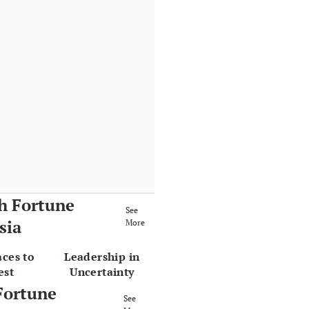
h Fortune
See
sia
More
aces to
Leadership in
est
Uncertainty
Fortune
See