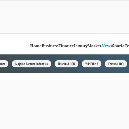
Home
Business
Finance
Luxury
Market
News
Sharia
T
orum
Majalah Fortune Indonesia
Iklanin di IDN
Yuk Pilih !
Fortune 100