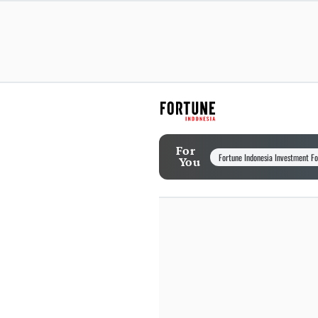
For
Fortune Indonesia Investment F
You