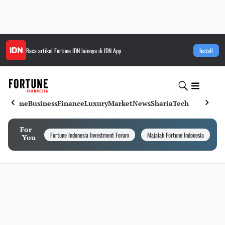
Baca artikel
Fortune IDN
lainnya di IDN App
Install
Home
Business
Finance
Luxury
Market
News
Sharia
Tech
For
Fortune Indonesia Investment Forum
Majalah Fortune Indonesia
I
You