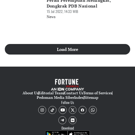
Peran Perempuan Meningkat,
Dongkrak PDB Nasional
15 Jul 2022, 14:33 WIB
News
Load More
About Us
Editorial Team
Contact Us
Terms of Services
Pedoman Media Siber
Index
Sitemap
Follow Us
Download