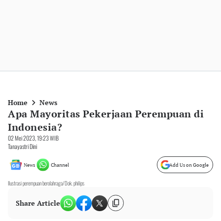
Home
News
Apa Mayoritas Pekerjaan Perempuan di
Indonesia?
02 Mei 2023, 19:23 WIB
Tanayastri Dini
News
Channel
Add Us on Google
Ilustrasi perempuan berolahraga/Dok. philips
Share Article