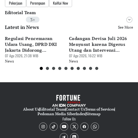
Pekerjaan
Perempuan
KaiKai Now
Editorial Team
3+
Latest in News
Editor
See More
Riyo
Regulasi Pencemaran
Cadangan Devisa Juli 2026
S
Editor
Udara Usang, DPRD DKI
Menyusut karena Digerus
B
Pingit Aria
Jakarta Didorong
Utang dan Intervensi
Ta
Prioritaskan Revisi Perda
07 Agu 2026, 21:38 WIB
Rupiah
07 Agu 2026, 16:22 WIB
P
07 
Editor
News
News
Ne
Tanayastri Dini
About Us
Editorial Team
Contact Us
Terms of Services
Pedoman Media Siber
Index
Sitemap
Follow Us